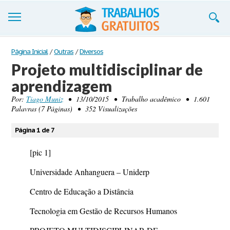
Trabalhos
Página Inicial
/
Outras
/
Diversos
Projeto multidisciplinar de
Cadastre-se
aprendizagem
Entre
Por:
Tiago Muniz
• 13/10/2015 • Trabalho acadêmico • 1.601
Palavras (7 Páginas) • 352 Visualizações
Blog
Página 1 de 7
Contate-nos
[pic 1]
Universidade Anhanguera – Uniderp
Centro de Educação a Distância
Tecnologia em Gestão de Recursos Humanos