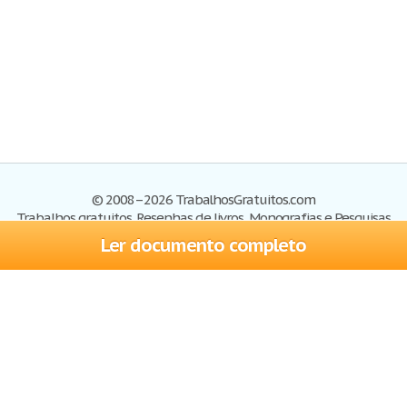
© 2008–2026 TrabalhosGratuitos.com
Trabalhos gratuitos, Resenhas de livros, Monografias e Pesquisas
Ler documento completo
Trabalhos
Cadastre-se
Entre
Blog
Ajuda