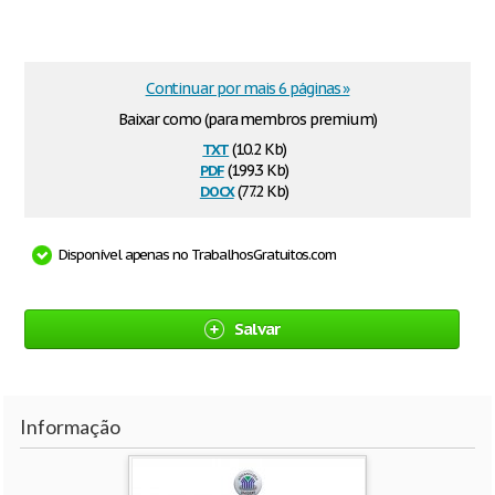
Continuar por mais 6 páginas »
Baixar como (para membros premium)
txt
(10.2 Kb)
pdf
(199.3 Kb)
docx
(77.2 Kb)
Disponível apenas no TrabalhosGratuitos.com
Salvar
Informação