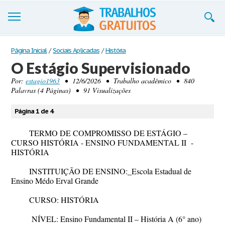
Trabalhos
Página Inicial
/
Sociais Aplicadas
/
História
O Estágio Supervisionado
Cadastre-se
Por:
estagio1963
• 12/6/2026 • Trabalho acadêmico • 840
Palavras (4 Páginas) • 91 Visualizações
Entre
Blog
Página 1 de 4
Contate-nos
TERMO DE COMPROMISSO DE ESTÁGIO –
CURSO HISTÓRIA - ENSINO FUNDAMENTAL II -
HISTÓRIA
INSTITUIÇÃO DE ENSINO:_Escola Estadual de
Ensino Médo Erval Grande
CURSO:
HISTÓRIA
NÍVEL: Ensino Fundamental II – História A (6° ano)