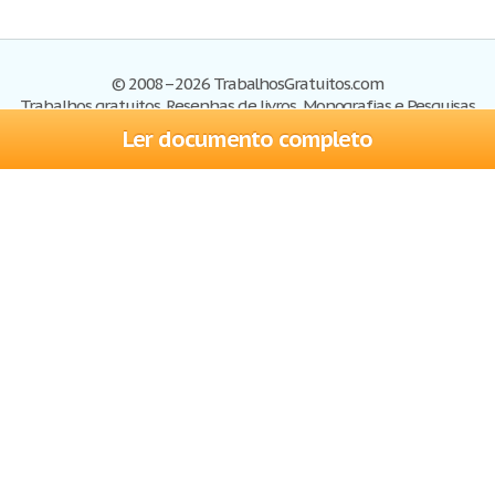
© 2008–2026 TrabalhosGratuitos.com
Trabalhos gratuitos, Resenhas de livros, Monografias e Pesquisas
Ler documento completo
Trabalhos
Cadastre-se
Entre
Blog
Ajuda
Contate-nos
Mapa do site
Politica de privacidade