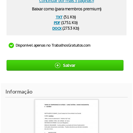
Continuar por mais 3 páginas »
Baixar como (para membros premium)
txt
(5.1 Kb)
pdf
(175.1 Kb)
docx
(273.3 Kb)
Disponível apenas no TrabalhosGratuitos.com
Salvar
Informação