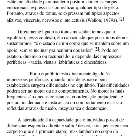
estão em atividade para manter a postura, conter as cargas
emocionais, expressa-las ou realizar qualquer tipo de gesto.
Portanto, através do tônus, se expressam múltiplos aspectos
[4]
afetivos, viscerais, nervosos e intelectuais (Wallon, 1979a).
Diretamente ligado ao tônus muscular, temos que o
equilíbrio, nesse contexto, é a capacidade que possuímos de nos
sustentarmos, “é o estado de um corpo que se mantém sobre um
[5]
apoio, sem se inclinar pra nenhum dos lados”
. Pode ser
estático, dinâmico ou recuperado, e depende das impressões
periféricas – táteis, visuais, labirínticas e cinestésicas.
Por o equilíbrio está diretamente ligado às
impressões periféricas, quando uma delas não é bem
estabelecida surgem dificuldades no equilíbrio. Tais dificuldades
podem ser no motor ou no comportamento. No motor as mais
freqüentes são quedas constantes, coordenação prejudicada e
postura inadequada e instável. Já no comportamento elas são
refletidas através de medo, insegurança e desatenção.
A lateralidade é a capacidade que o indivíduo possui de
diferenciar esquerda / direita e subir / descer, não apenas em seu
corpo (o que é a primeira etapa), mas também no corpo do