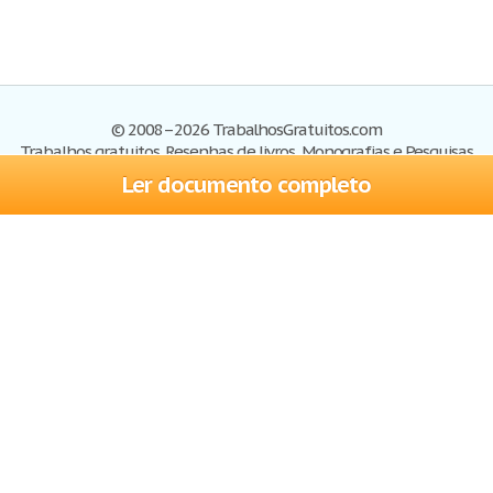
© 2008–2026 TrabalhosGratuitos.com
Trabalhos gratuitos, Resenhas de livros, Monografias e Pesquisas
Ler documento completo
Trabalhos
Cadastre-se
Entre
Blog
Ajuda
Contate-nos
Mapa do site