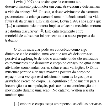
Levin (1997) nos ensina que “a estrutura e o
desenvolvimento psicomotor em cena atravessam e determinam
[2]
a vida da criança”
. Ou seja, o desenvolvimento da estrutura
psicomotora da criança exercerá uma influência crucial na vida
futura desta criança. Em vista disso, Levin (1997) nos alerta que
“[...] a estrutura psicomotora implica enlaçar a mecânica motora
[3]
à estrutura discursiva”
. Este entrelaçamento entre
motricidade e discurso irá permear toda a nossa proposta de
trabalho.
O tônus muscular pode ser concebido como algo
dinâmico e não estático, uma vez que através dele torna-se
possível a exploração de todo o ambiente, onde são realizados
os movimentos que deslocam o corpo no espaço, no qual inclui
atividades como andar, correr, saltar e suas variações. O tônus
muscular permite à criança manter a postura do corpo no
espaço, uma vez que está relacionado com as forças que a
gravidade exerce no corpo. Tal equilíbrio é fundamental para a
locomoção e a manipulação, pois auxilia na coordenação do
movimento durante uma ação. No entanto, Wallon ressalta
também que:
[...] embora o corpo esteja em repouso, as células nervosas