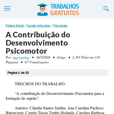
Trabalhos
Página Inicial
/
Sociais Aplicadas
/
Psicologia
A Contribuição do
Cadastre-se
Desenvolvimento
Entre
Psicomotor
Blog
Por:
marysophia
• 16/3/2026 • Artigo • 2.393 Palavras (10
Páginas) • 67 Visualizações
Contate-nos
Página 1 de 10
TRECHOS DO TRABALHO:
“A contribuição do Desenvolvimento Psicomotor para a
formação do sujeito”.
Autores: Cláudia Santos Jardim, Ana Carolina Pacheco
Bittencourt, Camila Tássia Timbó Holanda, Carolina Barbosa