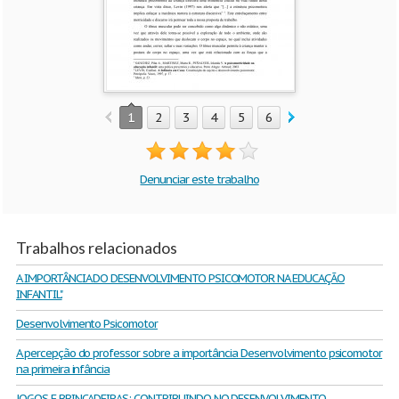
1
2
3
4
5
6
7
Denunciar este trabalho
Trabalhos relacionados
A IMPORTÂNCIA DO DESENVOLVIMENTO PSICOMOTOR NA EDUCAÇÃO
INFANTIL".
Desenvolvimento Psicomotor
A percepção do professor sobre a importância Desenvolvimento psicomotor
na primeira infância
JOGOS E BRINCADEIRAS: CONTRIBUINDO NO DESENVOLVIMENTO