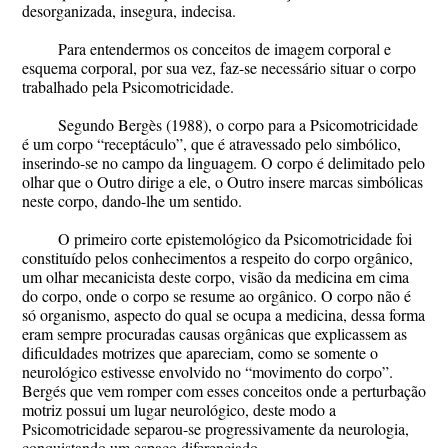
desorganizada, insegura, indecisa.
Para entendermos os conceitos de imagem corporal e
esquema corporal, por sua vez, faz-se necessário situar o corpo
trabalhado pela Psicomotricidade.
Segundo Bergès (1988), o corpo para a Psicomotricidade
é um corpo “receptáculo”, que é atravessado pelo simbólico,
inserindo-se no campo da linguagem. O corpo é delimitado pelo
olhar que o Outro dirige a ele, o Outro insere marcas simbólicas
neste corpo, dando-lhe um sentido.
O primeiro corte epistemológico da Psicomotricidade foi
constituído pelos conhecimentos a respeito do corpo orgânico,
um olhar mecanicista deste corpo, visão da medicina em cima
do corpo, onde o corpo se resume ao orgânico. O corpo não é
só organismo, aspecto do qual se ocupa a medicina, dessa forma
eram sempre procuradas causas orgânicas que explicassem as
dificuldades motrizes que apareciam, como se somente o
neurológico estivesse envolvido no “movimento do corpo”.
Bergés que vem romper com esses conceitos onde a perturbação
motriz possui um lugar neurológico, deste modo a
Psicomotricidade separou-se progressivamente da neurologia,
conquistando um espaço diferenciado.