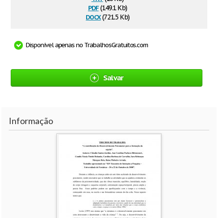
pdf
(149.1 Kb)
docx
(721.5 Kb)
Disponível apenas no TrabalhosGratuitos.com
Salvar
Informação