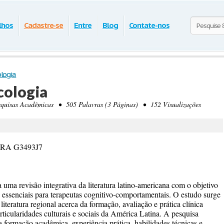
lhos
Cadastre-se
Entre
Blog
Contate-nos
ologia
cologia
isas Acadêmicas • 505 Palavras (3 Páginas) • 152 Visualizações
s RA G3493J7
a revisão integrativa da literatura latino-americana com o objetivo
as essenciais para terapeutas cognitivo-comportamentais. O estudo surge
iteratura regional acerca da formação, avaliação e prática clínica
rticularidades culturais e sociais da América Latina. A pesquisa
 formação acadêmica, experiência prática, habilidades técnicas e