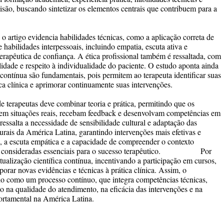
rvisão, buscando sintetizar os elementos centrais que contribuem para a
o artigo evidencia habilidades técnicas, como a aplicação correta de
 habilidades interpessoais, incluindo empatia, escuta ativa e
erapêutica de confiança. A ética profissional também é ressaltada, com
lidade e respeito à individualidade do paciente. O estudo aponta ainda
ontínua são fundamentais, pois permitem ao terapeuta identificar suas
tica clínica e aprimorar continuamente suas intervenções.
e terapeutas deve combinar teoria e prática, permitindo que os
 em situações reais, recebam feedback e desenvolvam competências em
essalta a necessidade de sensibilidade cultural e adaptação das
lturais da América Latina, garantindo intervenções mais efetivas e
, a escuta empática e a capacidade de compreender o contexto
 são consideradas essenciais para o sucesso terapêutico. Por
tualização científica contínua, incentivando a participação em cursos,
porar novas evidências e técnicas à prática clínica. Assim, o
do como um processo contínuo, que integra competências técnicas,
indo na qualidade do atendimento, na eficácia das intervenções e na
portamental na América Latina.