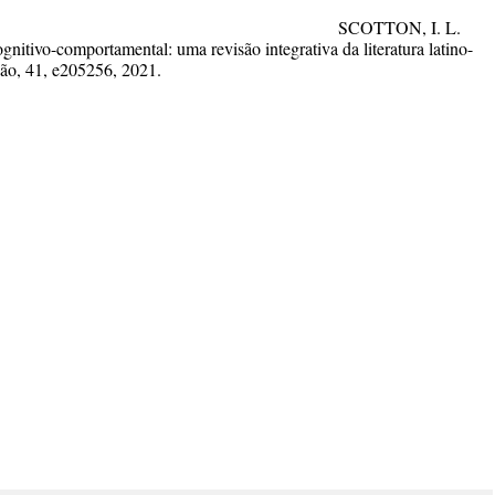
a Bibliográfica:
SCOTTON, I. L.
gnitivo-comportamental: uma revisão integrativa da literatura latino-
são
, 41, e205256, 2021.