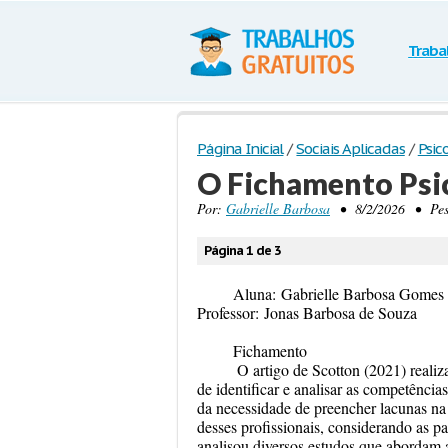
Traba
Página Inicial
/
Sociais Aplicadas
/
Psic
O Fichamento Psi
Por:
Gabrielle Barbosa
• 8/2/2026 • Pesqu
Página 1 de 3
Aluna:
Gabrielle Barbosa Gome
Professor:
Jonas Barbosa de Souza
Fichamento
O artigo de Scotton (2021) realiza um
de identificar e analisar as competênci
da necessidade de preencher lacunas na l
desses profissionais, considerando as pa
analisou diversos estudos que abordam a