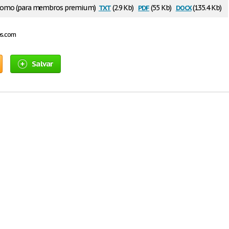
txt
pdf
docx
 como (para membros premium)
(2.9 Kb)
(55 Kb)
(135.4 Kb)
os.com
Salvar