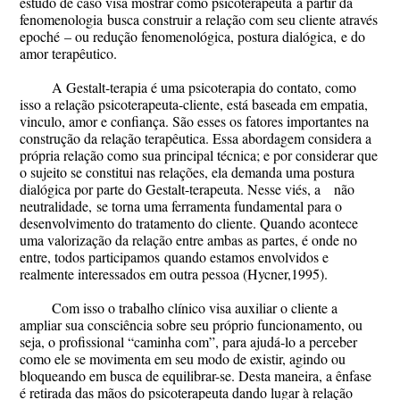
estudo de caso visa mostrar como psicoterapeuta
a partir da
fenomenologia
busca construir a relação com seu cliente através
epoché
–
ou redução fenomenológica,
postura dialógica
,
e do
amor terapêutico.
A Gestalt-terapia é uma psicoterapia do contato, como
isso a relação psicoterapeuta-cliente, está baseada em empatia,
vinculo, amor e confiança. São esses os fatores importantes na
construção da relação
terapêutica. Essa abordagem considera a
própria relação como sua principal técnica; e por considerar que
o sujeito se constitui nas relações, ela demanda uma postura
dialógica por parte do Gestalt-terapeuta. Nesse viés, a
não
neutralidade
,
se torna uma ferramenta fundamental para o
desenvolvimento do tratamento do cliente. Quando acontece
uma valorização da relação entre ambas as partes, é onde no
entre, todos participam
os
quando
esta
mos
envolvidos e
realmente interessados em outra pessoa (Hycner,1995).
Com isso o trabalho clínico visa auxiliar o cliente a
ampliar sua consciência sobre seu próprio funcionamento, ou
seja, o profissional “caminha com”, para ajudá-lo a perceber
como ele se movimenta em seu modo de existir, agindo ou
bloqueando em busca de equilibrar-se. Desta maneira, a ênfase
é retirada das mãos do psicoterapeuta dando lugar à relação