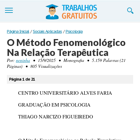
Trabalhos
Página Inicial
/
Sociais Aplicadas
/
Psicologia
O Método Fenomenológico
Cadastre-se
Na Relação Terapêutica
Entre
Por:
neninha
• 15/9/2025 • Monografia • 5.159 Palavras (21
Páginas) • 805 Visualizações
Blog
Página 1 de 21
Contate-nos
CENTRO UNIVERSITÁRIO ALVES FARIA
GRADUAÇÃO EM PSICOLOGIA
THIAGO NARCIZO FIGUEIREDO