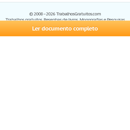
© 2008–2026 TrabalhosGratuitos.com
Trabalhos gratuitos, Resenhas de livros, Monografias e Pesquisas
Ler documento completo
Trabalhos
Cadastre-se
Entre
Blog
Ajuda
Contate-nos
Mapa do site
Politica de privacidade
Termos de serviço