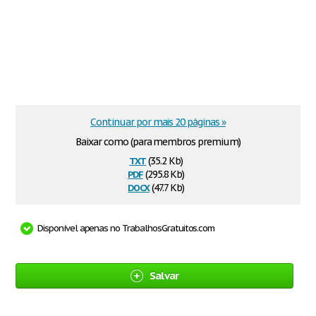
Continuar por mais 20 páginas »
Baixar como (para membros premium)
txt
(35.2 Kb)
pdf
(295.8 Kb)
docx
(47.7 Kb)
Disponível apenas no TrabalhosGratuitos.com
Salvar