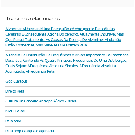
Trabalhos relacionados
Alzheimer Alzheimer é Uma Doença Do cérebro (morte Das células
Cerebrais E Consequente Atrofia Do cérebro), Atualmente Incurável Mas
Que Possui Tratamento. As Causas Da Doença De Alzheimer Ainda não
Estão Conhecidas, Mas Sabe-se Que Existem Rela
A Tabela De Distribuição De Frequências é A Mais Importante Da Estatística
Descritiva, Contendo As Quatro Principais Frequências De Uma Distribuição,
Quais Sejam: A Frequência Absoluta Simples, A Frequência Absoluta
Acumulada, A Frequência Rela
Gico Clartous
Direito Rela
Cultura Un Conceito AntropolÃ³gico - Laraia
Migul Relae
Rela´torio
Rela prop da agua oxigenada