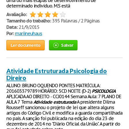
uma ou mais etapas de desenvolvimento de
determinado indivíduo. M.S está
Avaliação:
Tamanho do trabalho:
395 Palavras / 2 Páginas
Data:
21/9/2015
Por:
mariineuhaus
Ler documento
Salvar
Atividade Estruturada Psicologia do
Direiro
ALUNO: BRUNO OQUENDO PONTES MATRÍCULA:
201603379789 HORÁRIO: 5CD NOITE (D-2)
PSICOLOGIA
APLICADA AO DIREITO - CCJ0144 Semana Aula: 7 PLANO DE
AULA 7 Tema
Atividade
estruturada
A presidente Dilma
Rousseff sancionou o projeto de lei que altera alguns
artigos do Código Civil e modifica a guarda compartilhada
no país. A sanção foi publicada na edição do dia 23 de
dezembro de 2014 no "Diário Oficial da União". A partir do