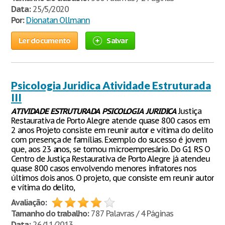
Data:
25/5/2020
Por:
Dionatan Ollmann
Ler documento
Salvar
Psicologia Juridica Atividade Estruturada
III
ATIVIDADE
ESTRUTURADA
PSICOLOGIA
JURIDICA
Justiça
Restaurativa de Porto Alegre atende quase 800 casos em
2 anos Projeto consiste em reunir autor e vítima do delito
com presença de famílias. Exemplo do sucesso é jovem
que, aos 23 anos, se tornou microempresário. Do G1 RS O
Centro de Justiça Restaurativa de Porto Alegre já atendeu
quase 800 casos envolvendo menores infratores nos
últimos dois anos. O projeto, que consiste em reunir autor
e vítima do delito,
Avaliação:
Tamanho do trabalho:
787 Palavras / 4 Páginas
Data:
26/11/2013