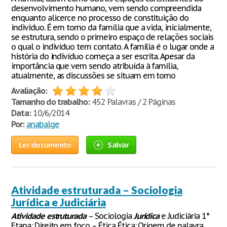
desenvolvimento humano, vem sendo compreendida
enquanto alicerce no processo de constituição do
indivíduo. É em torno da família que a vida, inicialmente,
se estrutura, sendo o primeiro espaço de relações sociais
o qual o indivíduo tem contato. A família é o lugar onde a
história do indivíduo começa a ser escrita. Apesar da
importância que vem sendo atribuída à família,
atualmente, as discussões se situam em torno
Avaliação:
Tamanho do trabalho:
452 Palavras / 2 Páginas
Data:
10/6/2014
Por:
anabalge
Ler documento
Salvar
Atividade estruturada – Sociologia
Jurídica e Judiciária
Atividade
estruturada
– Sociologia
Jurídica
e Judiciária 1°
Etapa: Direito em foco – Ética Ética: Origem de palavra