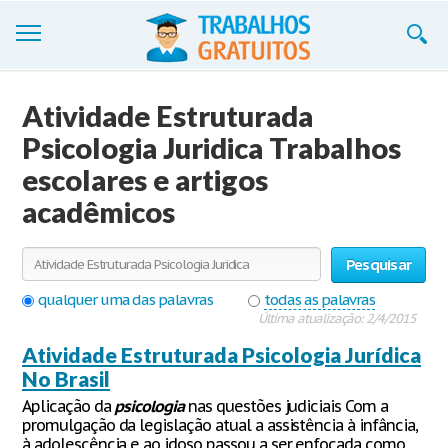
Trabalhos
Atividade Estruturada
Cadastre-se
Psicologia Juridica Trabalhos
escolares e artigos
Entre
acadêmicos
Blog
Contate-nos
Pesquisar
qualquer uma das palavras
todas as palavras
Última atualização: 2/4/2015
Atividade Estruturada Psicologia Jurídica
No Brasil
Aplicação da
psicologia
nas questões judiciais Com a
promulgação da legislação atual a assistência à infância,
à adolescência e ao idoso passou a ser enfocada como