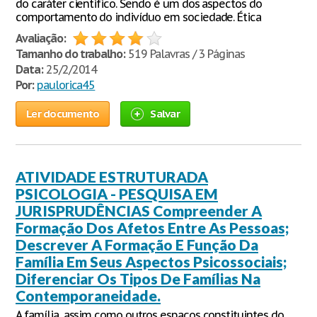
do caráter cientifico. Sendo é um dos aspectos do
comportamento do indivíduo em sociedade. Ética
Avaliação:
Tamanho do trabalho:
519 Palavras / 3 Páginas
Data:
25/2/2014
Por:
paulorica45
Ler documento
Salvar
ATIVIDADE ESTRUTURADA
PSICOLOGIA - PESQUISA EM
JURISPRUDÊNCIAS Compreender A
Formação Dos Afetos Entre As Pessoas;
Descrever A Formação E Função Da
Família Em Seus Aspectos Psicossociais;
Diferenciar Os Tipos De Famílias Na
Contemporaneidade.
A família, assim como outros espaços constituintes do