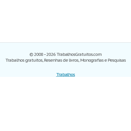
© 2008–2026 TrabalhosGratuitos.com
Trabalhos gratuitos, Resenhas de livros, Monografias e Pesquisas
Trabalhos
Cadastre-se
Entre
Blog
Ajuda
Contate-nos