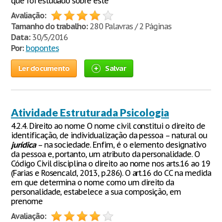
que foi estudado sobre este
Avaliação:
Tamanho do trabalho:
280 Palavras / 2 Páginas
Data:
30/5/2016
Por:
bopontes
Ler documento
Salvar
Atividade Estruturada Psicologia
4.2.4. Direito ao nome O nome civil constitui o direito de
identificação, de individualização da pessoa – natural ou
jurídica
– na sociedade. Enfim, é o elemento designativo
da pessoa e, portanto, um atributo da personalidade. O
Código Civil disciplina o direito ao nome nos arts.16 ao 19
(Farias e Rosencald, 2013, p.286). O art.16 do CC na medida
em que determina o nome como um direito da
personalidade, estabelece a sua composição, em
prenome
Avaliação: