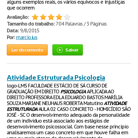
alguns exemplos reais, os vários equívocos e injustiças
que ocorrem
Avaliação:
Tamanho do trabalho:
704 Palavras / 3 Páginas
Data:
9/8/2015
Por:
marcio.ius
Ler documento
Salvar
Atividade Estruturada Psicologia
logo-LMS FACULDADE ESTÁCIO DE SÁ CURSO DE
GRADUAÇÃO EM DIREITO
PSICOLOGIA
APLICADA AO
DIREITO PROFESSORA EDLA EDUARDO BASTOS MARÍLIA
SOUZA MARIANE NEUHAUS ROBERTA Matutino
ATIVIDADE
ESTRUTURADA
AULA 02 CASO CONCRETO - HOMICÍDIO SÃO
JOSÉ - SC O desenvolvimento adequado da personalidade
de um indivíduo está associado aos estágios de
desenvolvimento psicossocial. Com base nesse princípio
analisaremos um caso concreto em que houve falha em