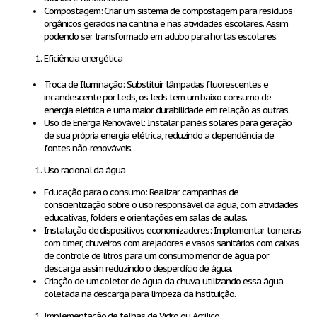
Compostagem: Criar um sistema de compostagem para resíduos
orgânicos gerados na cantina e nas atividades escolares. Assim
podendo ser transformado em adubo para hortas escolares.
Eficiência energética
Troca de Iluminação: Substituir lâmpadas fluorescentes e
incandescente por Leds, os leds tem um baixo consumo de
energia elétrica e uma maior durabilidade em relação as outras.
Uso de Energia Renovável: Instalar painéis solares para geração
de sua própria energia elétrica, reduzindo a dependência de
fontes não-renováveis.
Uso racional da água
Educação para o consumo: Realizar campanhas de
conscientização sobre o uso responsável da água, com atividades
educativas, folders e orientações em salas de aulas.
Instalação de dispositivos economizadores: Implementar torneiras
com timer, chuveiros com arejadores e vasos sanitários com caixas
de controle de litros para um consumo menor de água por
descarga assim reduzindo o desperdício de água.
Criação de um coletor de água da chuva, utilizando essa água
coletada na descarga para limpeza da instituição.
Implementação de telhas de Vidro ou Acrílico