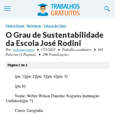
Trabalhos
Página Inicial
/
Biológicas
/
Educação Física
O Grau de Sustentabilidade
Cadastre-se
da Escola José Rodini
Entre
Por:
webernogueira
• 17/1/2025 • Trabalho acadêmico • 465
Palavras (2 Páginas) • 296 Visualizações
Blog
Página 1 de 2
Contate-nos
[pic 1]
[pic 2]
[pic 3]
[pic 4]
[pic 5]
[pic 6]
Nome: Weber Wilson Flauzino Nogueira Instituição:
Unifatecie
[pic 7]
Curso: Geografia