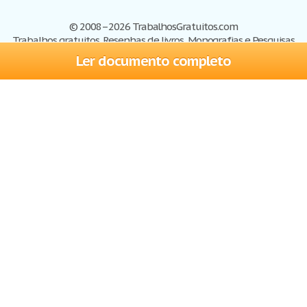
© 2008–2026 TrabalhosGratuitos.com
Trabalhos gratuitos, Resenhas de livros, Monografias e Pesquisas
Ler documento completo
Trabalhos
Cadastre-se
Entre
Blog
Ajuda
Contate-nos
Mapa do site
Politica de privacidade
Termos de serviço