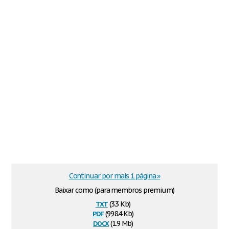
Continuar por mais 1 página »
Baixar como (para membros premium)
txt
(3.3 Kb)
pdf
(998.4 Kb)
docx
(1.9 Mb)