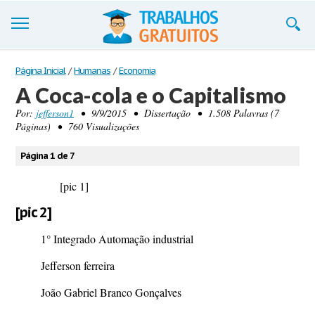
Trabalhos
Página Inicial
/
Humanas
/
Economia
A Coca-cola e o Capitalismo
Cadastre-se
Por:
jefferson1
• 9/9/2015 • Dissertação • 1.508 Palavras (7
Páginas) • 760 Visualizações
Entre
Blog
Página 1 de 7
Contate-nos
[pic 1]
[pic 2]
1° Integrado Automação industrial
Jefferson ferreira
João Gabriel Branco Gonçalves