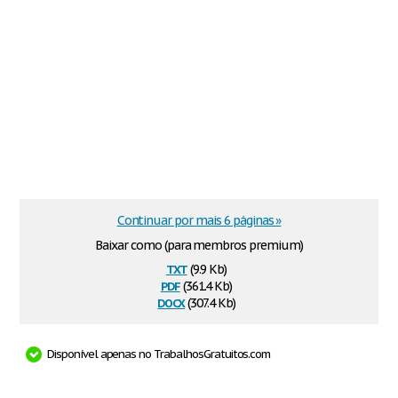
Continuar por mais 6 páginas »
Baixar como (para membros premium)
txt
(9.9 Kb)
pdf
(361.4 Kb)
docx
(307.4 Kb)
Disponível apenas no TrabalhosGratuitos.com