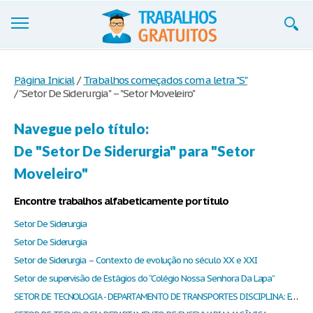
Trabalhos
Página Inicial
/
Trabalhos começados com a letra "S"
/
"Setor De Siderurgia" – "Setor Moveleiro"
Cadastre-se
Entre
Navegue pelo título:
De "Setor De Siderurgia" para "Setor
Blog
Moveleiro"
Contate-nos
Encontre trabalhos alfabeticamente por título
Setor De Siderurgia
Setor De Siderurgia
Setor de Siderurgia – Contexto de evolução no século XX e XXI
Setor de supervisão de Estágios do “Colégio Nossa Senhora Da Lapa”
SETOR DE TECNOLOGIA - DEPARTAMENTO DE TRANSPORTES DISCIPLINA: ECONOMIA DE ENGENHARIA