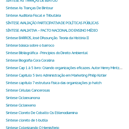
SINTESE AS TRANÇAS DE BINTOU
Síntese As Tranças De Bintour
Síntese Auditoria Fiscal e Tributária
SÍNTESE AVALIAÇÃO PARTICIPATIVA DE POLÍTICAS PÚBLICAS
SÍNTESE AVALIATIVA – PACTO NACIONAL DO ENSINO MÉDIO
Síntese BARROS, José D'Assunção. Teoria da História II
Síntese básica sobre o barroco
Síntese Bibliográfica - Princípios do Direito Ambiental
Síntese Biografia Cora Coralina
Síntese Cap 1 à 5 livro: Criando organizações eficazes. Autor Henry Mintzberg (2003)
Síntese Capitulo 5 livro Administração em Marketing Philip Kotler
Síntese capítulo 7 estrutura física das organizações jo hatch
Síntese Células Cancerosas
Sintese Cicloexanona
Sintese Cicloexeno
Sintese Cloreto De Cobalto Cis Etilenodiamina
Síntese cloreto de t-butila
Síntese Colonizando O Hemisferio