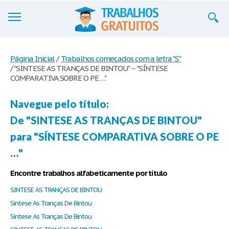
Trabalhos
Página Inicial
/
Trabalhos começados com a letra "S"
/
"SINTESE AS TRANÇAS DE BINTOU" – "SÍNTESE
Cadastre-se
COMPARATIVA SOBRE O PE …"
Entre
Navegue pelo título:
Blog
De "SINTESE AS TRANÇAS DE BINTOU"
Contate-nos
para "SÍNTESE COMPARATIVA SOBRE O PE
…"
Encontre trabalhos alfabeticamente por título
SINTESE AS TRANÇAS DE BINTOU
Sintese As Tranças De Bintou
Sintese As Tranças De Bintou