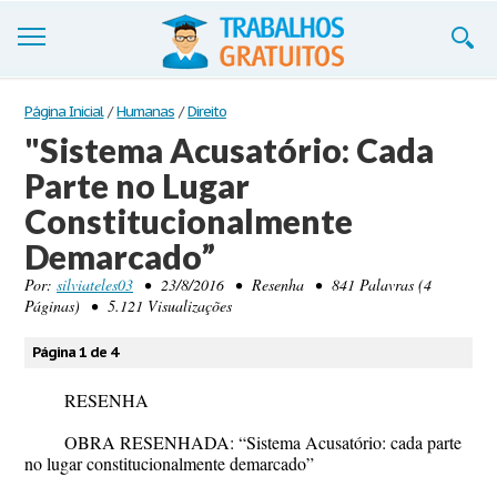
Trabalhos
Página Inicial
/
Humanas
/
Direito
"Sistema Acusatório: Cada
Cadastre-se
Parte no Lugar
Entre
Constitucionalmente
Blog
Demarcado”
Por:
silviateles03
• 23/8/2016 • Resenha • 841 Palavras (4
Contate-nos
Páginas) • 5.121 Visualizações
Página 1 de 4
RESENHA
OBRA RESENHADA: “
Sistema Acusatório: cada parte
no lugar constitucionalmente demarcado”