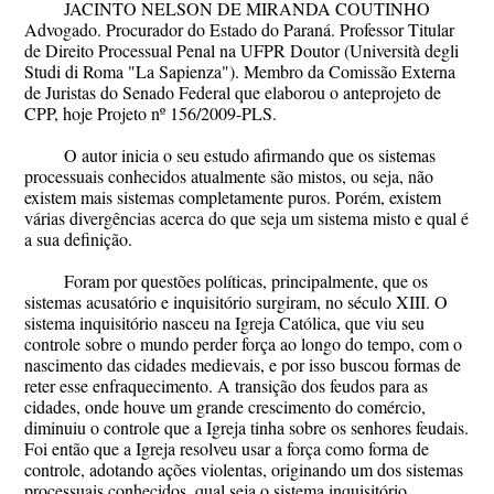
JACINTO NELSON DE MIRANDA COUTINHO
Advogado. Procurador do Estado do Paraná. Professor Titular
de Direito Processual Penal na UFPR Doutor (Università degli
Studi di Roma "La Sapienza"). Membro da Comissão Externa
de Juristas do Senado Federal que elaborou o anteprojeto de
CPP, hoje Projeto nº 156/2009-PLS.
O autor inicia o seu estudo afirmando que os sistemas
processuais conhecidos atualmente são mistos, ou seja, não
existem mais sistemas completamente puros. Porém, existem
várias divergências acerca do que seja um sistema misto e qual é
a sua definição.
Foram por questões políticas, principalmente, que os
sistemas acusatório e inquisitório surgiram, no século XIII. O
sistema inquisitório nasceu na Igreja Católica, que viu seu
controle sobre o mundo perder força ao longo do tempo, com o
nascimento das cidades medievais, e por isso buscou formas de
reter esse enfraquecimento. A transição dos feudos para as
cidades, onde houve um grande crescimento do comércio,
diminuiu o controle que a Igreja tinha sobre os senhores feudais.
Foi então que a Igreja resolveu usar a força como forma de
controle, adotando ações violentas, originando um dos sistemas
processuais conhecidos, qual seja o sistema inquisitório.