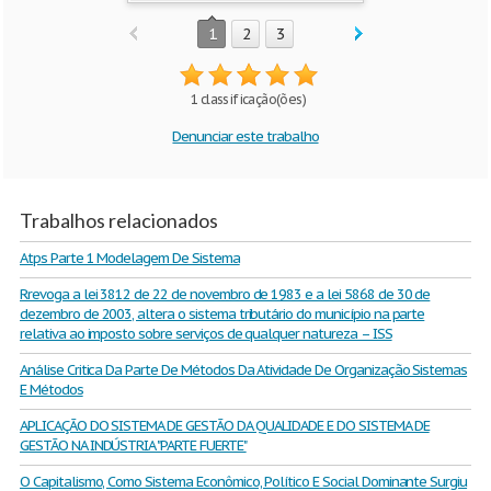
1
2
3
1 classificação(ões)
Denunciar este trabalho
Trabalhos relacionados
Atps Parte 1 Modelagem De Sistema
Rrevoga a lei 3812 de 22 de novembro de 1983 e a lei 5868 de 30 de
dezembro de 2003, altera o sistema tributário do município na parte
relativa ao imposto sobre serviços de qualquer natureza – ISS
Análise Critica Da Parte De Métodos Da Atividade De Organização Sistemas
E Métodos
APLICAÇÃO DO SISTEMA DE GESTÃO DA QUALIDADE E DO SISTEMA DE
GESTÃO NA INDÚSTRIA "PARTE FUERTE"
O Capitalismo, Como Sistema Econômico, Político E Social Dominante Surgiu