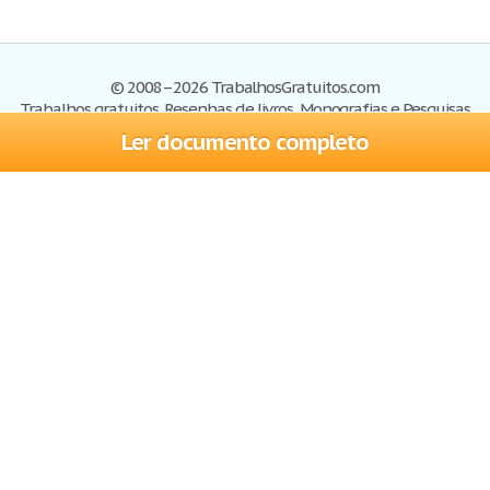
© 2008–2026 TrabalhosGratuitos.com
Trabalhos gratuitos, Resenhas de livros, Monografias e Pesquisas
Ler documento completo
Trabalhos
Cadastre-se
Entre
Blog
Ajuda
Contate-nos
Mapa do site
Politica de privacidade