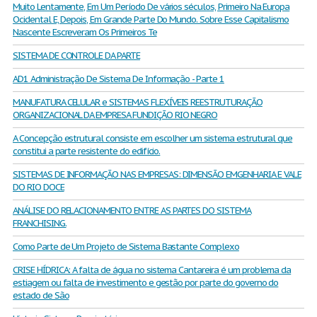
Muito Lentamente, Em Um Período De vários séculos, Primeiro Na Europa
Ocidental E, Depois, Em Grande Parte Do Mundo. Sobre Esse Capitalismo
Nascente Escreveram Os Primeiros Te
SISTEMA DE CONTROLE DA PARTE
AD1 Administração De Sistema De Informação - Parte 1
MANUFATURA CELULAR e SISTEMAS FLEXÍVEIS REESTRUTURAÇÃO
ORGANIZACIONAL DA EMPRESA FUNDIÇÃO RIO NEGRO
A Concepção estrutural consiste em escolher um sistema estrutural que
constitui a parte resistente do edifício.
SISTEMAS DE INFORMAÇÃO NAS EMPRESAS: DIMENSÃO EMGENHARIA E VALE
DO RIO DOCE
ANÁLISE DO RELACIONAMENTO ENTRE AS PARTES DO SISTEMA
FRANCHISING.
Como Parte de Um Projeto de Sistema Bastante Complexo
CRISE HÍDRICA: A falta de água no sistema Cantareira é um problema da
estiagem ou falta de investimento e gestão por parte do governo do
estado de São