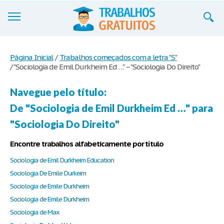
Trabalhos
Página Inicial
/
Trabalhos começados com a letra "S"
/
"Sociologia de Emil Durkheim Ed …" – "Sociologia Do Direito"
Cadastre-se
Entre
Navegue pelo título:
De "Sociologia de Emil Durkheim Ed …" para
Blog
"Sociologia Do Direito"
Contate-nos
Encontre trabalhos alfabeticamente por título
Sociologia de Emil Durkheim Education
Sociologia De Emile Durkeim
Sociologia de Emile Durkheim
Sociologia de Emile Durkheim
Sociologia de Max