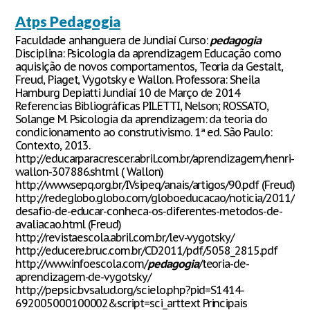
Atps Pedagogia
Faculdade anhanguera de Jundiaí Curso:
pedagogia
Disciplina: Psicologia da aprendizagem Educação como
aquisição de novos comportamentos, Teoria da Gestalt,
Freud, Piaget, Vygotsky e Wallon. Professora: Sheila
Hamburg Depiatti Jundiaí 10 de Março de 2014
Referencias Bibliográficas PILETTI, Nelson; ROSSATO,
Solange M. Psicologia da aprendizagem: da teoria do
condicionamento ao construtivismo. 1ª ed. São Paulo:
Contexto, 2013.
http://educarparacrescer.abril.com.br/aprendizagem/henri-
wallon-307886.shtml ( Wallon)
http://www.sepq.org.br/IVsipeq/anais/artigos/90.pdf (Freud)
http://redeglobo.globo.com/globoeducacao/noticia/2011/09/
desafio-de-educar-conheca-os-diferentes-metodos-de-
avaliacao.html (Freud)
http://revistaescola.abril.com.br/lev-vygotsky/
http://educere.bruc.com.br/CD2011/pdf/5058_2815.pdf
http://www.infoescola.com/
pedagogia
/teoria-de-
aprendizagem-de-vygotsky/
http://pepsic.bvsalud.org/scielo.php?pid=S1414-
692005000100002&script=sci_arttext Principais