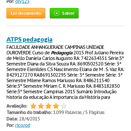
Por:
oly123
Ler documento
Salvar
ATPS pedagogia
FACULDADE ANHANGUERADE CAMPINAS UNIDADE
OUROVERDE Curso de
Pedagogia
2015 Prof. Juliano Pereira
de Mello Daniela Carlos Augusto RA: 7422634351 Série:3º
Semestre Diana da Silva Souza RA: 8690302520 Série: 3ª
Semestre Elenildes C.S Nascimento Eliana de M . S. Vaz RA:
8429127270 RA:8691302295 Série: 3ª Semestre Série: 3ª
Semestre Milene Ramos Mariusso RA: 8486211540
Série:3º Semestre Miriam C. R. Mariusso RA: 8483182830
Série:3º Semestre Campinas 2015 Sumário Introdução
historia da educação A importancia da História para
Avaliação:
Tamanho do trabalho:
1.099 Palavras / 5 Páginas
Data:
28/4/2015
Por:
rico.rod