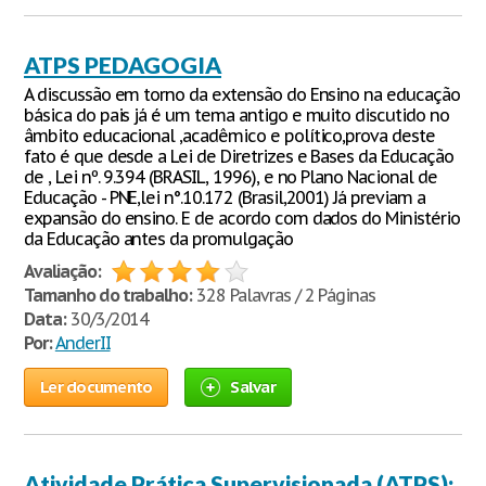
ATPS PEDAGOGIA
A discussão em torno da extensão do Ensino na educação
básica do pais já é um tema antigo e muito discutido no
âmbito educacional ,acadêmico e político,prova deste
fato é que desde a Lei de Diretrizes e Bases da Educação
de , Lei nº. 9.394 (BRASIL, 1996), e no Plano Nacional de
Educação - PNE,lei n°.10.172 (Brasil,2001) Já previam a
expansão do ensino. E de acordo com dados do Ministério
da Educação antes da promulgação
Avaliação:
Tamanho do trabalho:
328 Palavras / 2 Páginas
Data:
30/3/2014
Por:
AnderII
Ler documento
Salvar
Atividade Prática Supervisionada (ATPS):