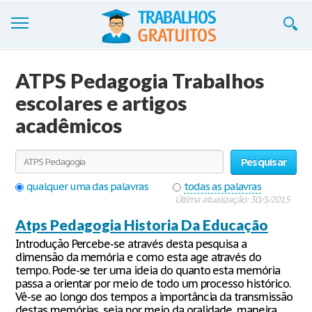
Trabalhos
ATPS Pedagogia Trabalhos
Cadastre-se
escolares e artigos
acadêmicos
Entre
Blog
Pesquisar
Contate-nos
qualquer uma das palavras
todas as palavras
Última atualização: 30/3/2015
Atps Pedagogia Historia Da Educação
Introdução Percebe-se através desta pesquisa a
dimensão da memória e como esta age através do
tempo. Pode-se ter uma ideia do quanto esta memória
passa a orientar por meio de todo um processo histórico.
Vê-se ao longo dos tempos a importância da transmissão
destas memórias, seja por meio da oralidade, maneira