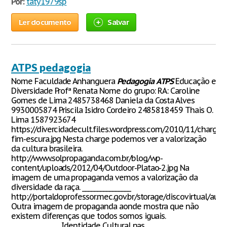
Por:
taty1979sp
Ler documento
Salvar
ATPS pedagogia
Nome Faculdade Anhanguera
Pedagogia
ATPS
Educação e
Diversidade Profª Renata Nome do grupo: RA: Caroline
Gomes de Lima 2485738468 Daniela da Costa Alves
9930005874 Priscila Isidro Cordeiro 2485818459 Thais O.
Lima 1587923674
https://divercidadecult.files.wordpress.com/2010/11/charge-
fim-escura.jpg Nesta charge podemos ver a valorização
da cultura brasileira.
http://www.solpropaganda.com.br/blog/wp-
content/uploads/2012/04/Outdoor-Platao-2.jpg Na
imagem de uma propaganda vemos a valorização da
diversidade da raça. ________________
http://portaldoprofessor.mec.gov.br/storage/discovirtual/au
Outra imagem de propaganda aonde mostra que não
existem diferenças que todos somos iguais.
________________ Identidade Cultural nas