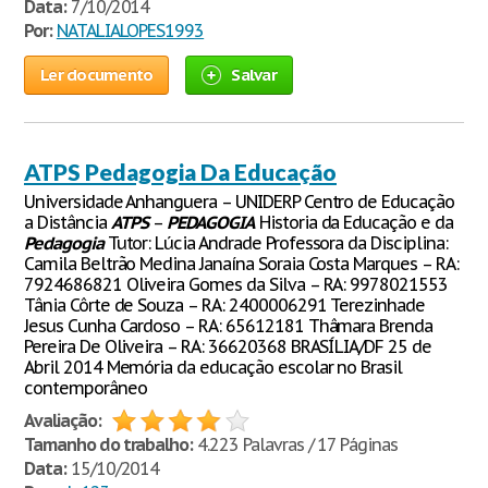
Data:
7/10/2014
Por:
NATALIALOPES1993
Ler documento
Salvar
ATPS Pedagogia Da Educação
Universidade Anhanguera – UNIDERP Centro de Educação
a Distância
ATPS
–
PEDAGOGIA
Historia da Educação e da
Pedagogia
Tutor: Lúcia Andrade Professora da Disciplina:
Camila Beltrão Medina Janaína Soraia Costa Marques – RA:
7924686821 Oliveira Gomes da Silva – RA: 9978021553
Tânia Côrte de Souza – RA: 2400006291 Terezinhade
Jesus Cunha Cardoso – RA: 65612181 Thâmara Brenda
Pereira De Oliveira – RA: 36620368 BRASÍLIA/DF 25 de
Abril 2014 Memória da educação escolar no Brasil
contemporâneo
Avaliação:
Tamanho do trabalho:
4.223 Palavras / 17 Páginas
Data:
15/10/2014