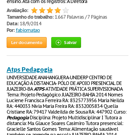
ensino. Ata com os registros: A Diretora
Avaliação:
Tamanho do trabalho:
1.667 Palavras / 7 Páginas
Data:
18/9/2014
Por:
fabiomatao
Ler documento
Salvar
Atps Pedagogia
UNIVERSIDADE ANAHANGUERA-UNIDERP CENTRO DE
EDUCAÇÃO Á DISTANCIA- PÓLO DE APOIO PRESENCIAL DE
JUAZEIRO-BA
ATPS
-ATIVIDADE PRÁTICA SUPERVISIONADA
Tema: Projeto Pedagógico JUAZEIRO-BAHIA 2014 Nomes
Luciene Francisca Ferreira RA: 8325773956 Maria Neilda
RA: 440033 Nívia Maria Freira RA: 8332005834 Quelia
Cristiane RA: 79417 Valdeilda de Sousa RA: 447902 Curso:
Pedagogia
Disciplina: Projeto Multidisciplinar I Tutora a
distancia: Ma. Glauce Soares Casimiro Tutora presencial:
Gracielle Santos Gomes Tema: Alimentação saudável
também se aprende na escola JUAZEIRO-BAHIA 2014