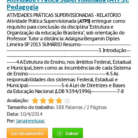
Pedagogia
ATIVIDADES PRÁTICAS SUPERVISIONADAS - RELATÓRIO
Atividade Prática Supervisionada (
ATPS
) entregue como
requisito para conclusão da disciplina “Estrutura e
Organização da educação Brasileira”, sob orientação do
Professor Tutor a distância: Adalgisa Bergamin Diples
Limeira-SP 2013 SUMÁRIO Resumo---------------------------------
------------------------------------------------------------3 Introdução---
---------------------------------------------------------------------------------
------4 A Estrutura do Ensino, nos âmbitos Federal, Estadual
e Municipal, bem como as incumbências de cada Sistema
de Ensino---------------------------------------------------4-5 As
responsabilidades dos sistemas: Federal, Estadual e
Municipal----------------------5-6 A Lei de Diretrizes e Bases
da Educação Nacional (LDB 9.394/1996)-----------------7-8
Avaliação:
Tamanho do trabalho:
388 Palavras / 2 Páginas
Data:
10/4/2014
Por:
janaineeisaac
Ler documento
Salvar