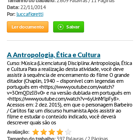
Tamanho do trabalho:
2.609 Palavras / 11 Páginas
Data:
22/11/2014
Por:
luccafioretti
Ler documento
Salvar
A Antropologia, Ética e Cultura
Curso: Música (Licenciatura) Disciplina: Antropologia, Ética
e Cultura Para a realização desta atividade, você deve
assistir à sequência de encerramento do filme O grande
ditador (Chaplin, 1940 – disponível com legendas em
português em <https://www.youtube.com/watch?
v=3OmQDzIi3v0> e na versão dublada em português em
<https://www.youtube.com/watch?v=6yUnNYlpFy8>.
Acessos em: 2 dez. 2015), em que o personagem Barbeiro
/ Carlitos faz um discurso humanista. Após assistir ao
filme e estudar o conteúdo indicado, você deverá
descrever quais são os
Avaliação:
Tamanho do trabalho:
397 Palavras / 2 Páginas