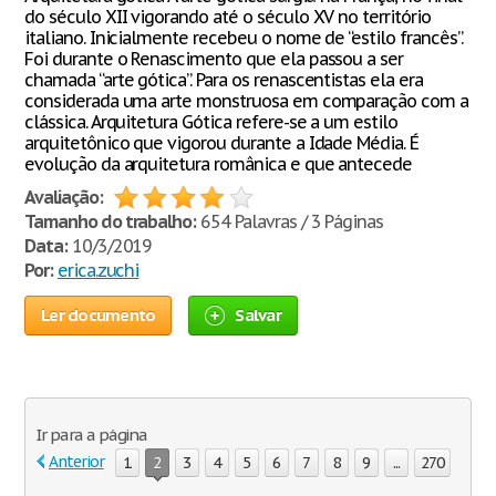
do século XII vigorando até o século XV no território
italiano. Inicialmente recebeu o nome de “estilo francês”.
Foi durante o Renascimento que ela passou a ser
chamada “arte gótica”. Para os renascentistas ela era
considerada uma arte monstruosa em comparação com a
clássica. Arquitetura Gótica refere-se a um estilo
arquitetônico que vigorou durante a Idade Média. É
evolução da arquitetura românica e que antecede
Avaliação:
Tamanho do trabalho:
654 Palavras / 3 Páginas
Data:
10/3/2019
Por:
erica.zuchi
Ler documento
Salvar
Ir para a página
Anterior
1
2
3
4
5
6
7
8
9
...
270