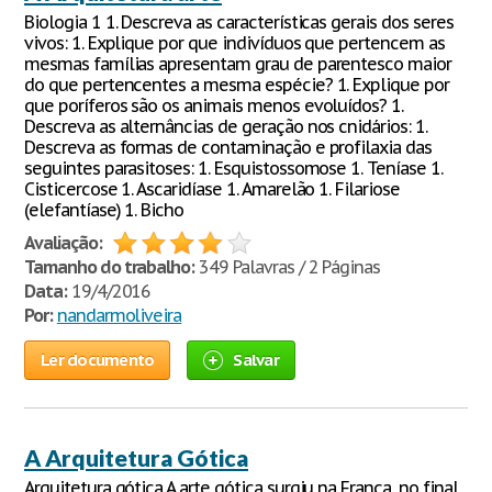
Biologia 1 1. Descreva as características gerais dos seres
vivos: 1. Explique por que indivíduos que pertencem as
mesmas famílias apresentam grau de parentesco maior
do que pertencentes a mesma espécie? 1. Explique por
que poríferos são os animais menos evoluídos? 1.
Descreva as alternâncias de geração nos cnidários: 1.
Descreva as formas de contaminação e profilaxia das
seguintes parasitoses: 1. Esquistossomose 1. Teníase 1.
Cisticercose 1. Ascaridíase 1. Amarelão 1. Filariose
(elefantíase) 1. Bicho
Avaliação:
Tamanho do trabalho:
349 Palavras / 2 Páginas
Data:
19/4/2016
Por:
nandarmoliveira
Ler documento
Salvar
A Arquitetura Gótica
Arquitetura gótica A arte gótica surgiu na França, no final