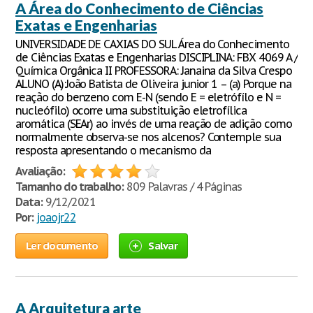
A Área do Conhecimento de Ciências
Exatas e Engenharias
UNIVERSIDADE DE CAXIAS DO SUL Área do Conhecimento
de Ciências Exatas e Engenharias DISCIPLINA: FBX 4069 A /
Química Orgânica II PROFESSORA: Janaina da Silva Crespo
ALUNO (A):João Batista de Oliveira junior 1 – (a) Porque na
reação do benzeno com E-N (sendo E = eletrófílo e N =
nucleófilo) ocorre uma substituição eletrofílica
aromática (SEAr) ao invés de uma reação de adição como
normalmente observa-se nos alcenos? Contemple sua
resposta apresentando o mecanismo da
Avaliação:
Tamanho do trabalho:
809 Palavras / 4 Páginas
Data:
9/12/2021
Por:
joaojr22
Ler documento
Salvar
A Arquitetura arte