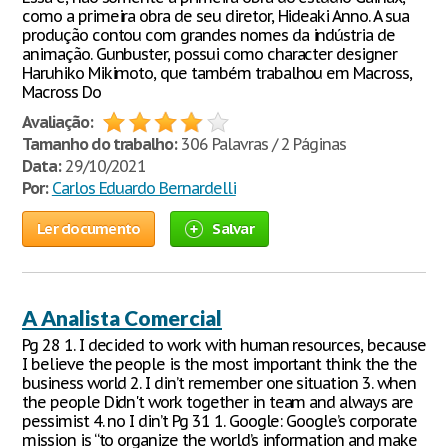
como a primeira obra de seu diretor, Hideaki Anno. A sua
produção contou com grandes nomes da indústria de
animação. Gunbuster, possui como character designer
Haruhiko Mikimoto, que também trabalhou em Macross,
Macross Do
Avaliação:
Tamanho do trabalho:
306 Palavras / 2 Páginas
Data:
29/10/2021
Por:
Carlos Eduardo Bernardelli
Ler documento
Salvar
A Analista Comercial
Pg 28 1. I decided to work with human resources, because
I believe the people is the most important think the the
business world 2. I din’t remember one situation 3. when
the people Didn't work together in team and always are
pessimist 4. no I din’t Pg 31 1. Google: Google’s corporate
mission is “to organize the world’s information and make