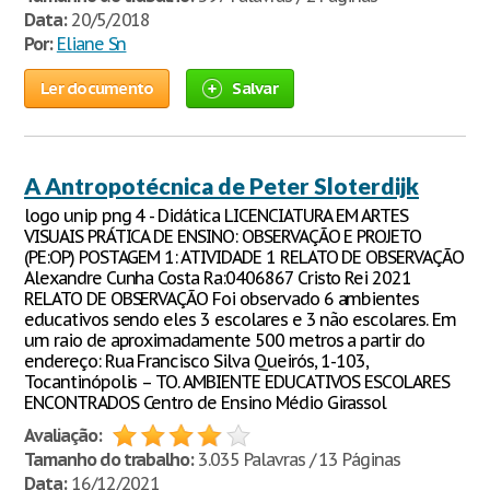
Data:
20/5/2018
Por:
Eliane Sn
Ler documento
Salvar
A Antropotécnica de Peter Sloterdijk
logo unip png 4 - Didática LICENCIATURA EM ARTES
VISUAIS PRÁTICA DE ENSINO: OBSERVAÇÃO E PROJETO
(PE:OP) POSTAGEM 1: ATIVIDADE 1 RELATO DE OBSERVAÇÃO
Alexandre Cunha Costa Ra:0406867 Cristo Rei 2021
RELATO DE OBSERVAÇÃO Foi observado 6 ambientes
educativos sendo eles 3 escolares e 3 não escolares. Em
um raio de aproximadamente 500 metros a partir do
endereço: Rua Francisco Silva Queirós, 1-103,
Tocantinópolis – TO. AMBIENTE EDUCATIVOS ESCOLARES
ENCONTRADOS Centro de Ensino Médio Girassol
Avaliação:
Tamanho do trabalho:
3.035 Palavras / 13 Páginas
Data:
16/12/2021