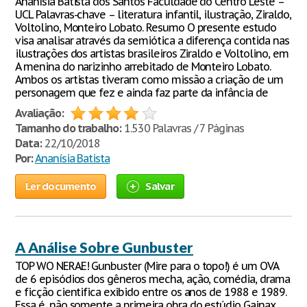
Ananísia Batista dos Santos Faculdade do Centro Leste –
UCL Palavras-chave – literatura infantil, ilustração, Ziraldo,
Voltolino, Monteiro Lobato. Resumo O presente estudo
visa analisar através da semiótica a diferença contida nas
ilustrações dos artistas brasileiros Ziraldo e Voltolino, em
A menina do narizinho arrebitado de Monteiro Lobato.
Ambos os artistas tiveram como missão a criação de um
personagem que fez e ainda faz parte da infância de
Avaliação:
Tamanho do trabalho:
1.530 Palavras / 7 Páginas
Data:
22/10/2018
Por:
Ananísia Batista
Ler documento
Salvar
A Análise Sobre Gunbuster
TOP WO NERAE! Gunbuster (Mire para o topo!) é um OVA
de 6 episódios dos gêneros mecha, ação, comédia, drama
e ficção cientifica exibido entre os anos de 1988 e 1989.
Essa é, não somente a primeira obra do estúdio Gainax,