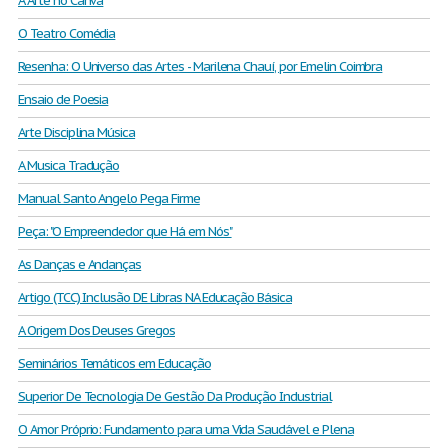
A Arte no Canva
O Teatro Comédia
Resenha: O Universo das Artes - Marilena Chauí, por Emelin Coimbra
Ensaio de Poesia
Arte Disciplina Música
A Musica Tradução
Manual Santo Angelo Pega Firme
Peça: "O Empreendedor que Há em Nós"
As Danças e Andanças
Artigo (TCC) Inclusão DE Libras NA Educação Básica
A Origem Dos Deuses Gregos
Seminários Temáticos em Educação
Superior De Tecnologia De Gestão Da Produção Industrial
O Amor Próprio: Fundamento para uma Vida Saudável e Plena