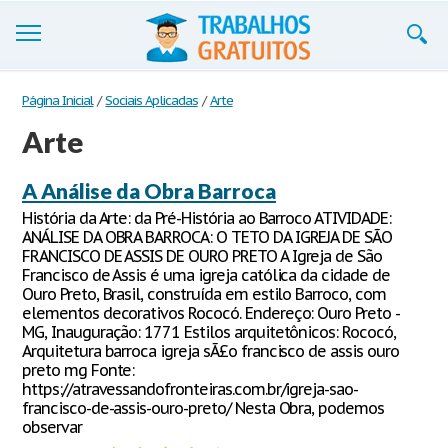
Trabalhos
Página Inicial
/
Sociais Aplicadas
/
Arte
Arte
Cadastre-se
Entre
A Análise da Obra Barroca
História da Arte: da Pré-História ao Barroco ATIVIDADE:
Blog
ANÁLISE DA OBRA BARROCA: O TETO DA IGREJA DE SÃO
FRANCISCO DE ASSIS DE OURO PRETO A Igreja de São
Contate-nos
Francisco de Assis é uma igreja católica da cidade de
Ouro Preto, Brasil, construída em estilo Barroco, com
elementos decorativos Rococó. Endereço: Ouro Preto -
MG, Inauguração: 1771 Estilos arquitetônicos: Rococó,
Arquitetura barroca igreja sÃ£o francisco de assis ouro
preto mg Fonte:
https://atravessandofronteiras.com.br/igreja-sao-
francisco-de-assis-ouro-preto/ Nesta Obra, podemos
observar