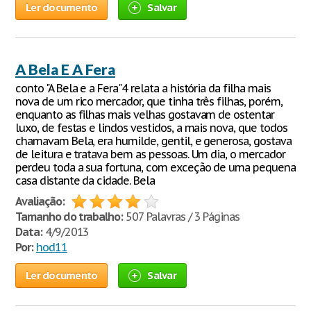
Ler documento
Salvar
A Bela E A Fera
conto "A Bela e a Fera"4 relata a história da filha mais
nova de um rico mercador, que tinha três filhas, porém,
enquanto as filhas mais velhas gostavam de ostentar
luxo, de festas e lindos vestidos, a mais nova, que todos
chamavam Bela, era humilde, gentil, e generosa, gostava
de leitura e tratava bem as pessoas. Um dia, o mercador
perdeu toda a sua fortuna, com exceção de uma pequena
casa distante da cidade. Bela
Avaliação:
Tamanho do trabalho:
507 Palavras / 3 Páginas
Data:
4/9/2013
Por:
hod11
Ler documento
Salvar