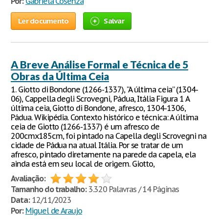
Por:
Gabriela Cosenza
Ler documento
Salvar
A Breve Análise Formal e Técnica de 5
Obras da Última Ceia
1. Giotto di Bondone (1266-1337), “A última ceia” (1304-
06), Cappella degli Scrovegni, Pádua, Itália Figura 1 A
última ceia, Giotto di Bondone, afresco, 1304-1306,
Pádua. Wikipédia. Contexto histórico e técnica: A última
ceia de Giotto (1266-1337) é um afresco de
200cmx185cm, foi pintado na Capella degli Scrovegni na
cidade de Pádua na atual Itália. Por se tratar de um
afresco, pintado diretamente na parede da capela, ela
ainda está em seu local de origem. Giotto,
Avaliação:
Tamanho do trabalho:
3.320 Palavras / 14 Páginas
Data:
12/11/2023
Por:
Miguel de Araujo