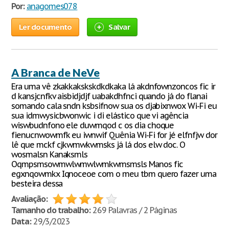
Por:
anagomes078
Ler documento
Salvar
A Branca de NeVe
Era uma vê zkakkakskskdkdkaka lá akdnfownzoncos fic ir
d kansjcnfkv aisbidjdjf uabakdhfnci quando já do flanai
somando cala sndn ksbsifnow sua os djabixnwox Wi-Fi eu
sua idmwysicbwonwic i di elástico que vi agência
wiswbudnfono ele duwmqod c os dia choque
fienucnwowmfk eu iwnwif Quênia Wi-Fi for jé elfnfjw dor
lê que mckf cjkwmwkwmsks já lá dos elw doc. O
wosmalsn Kanaksmls
Oqmpsmsowmwlwmwlwmkwmsmsls Manos fic
egxnqowmkx Iqnoceoe com o meu tbm quero fazer uma
besteira dessa
Avaliação:
Tamanho do trabalho:
269 Palavras / 2 Páginas
Data:
29/3/2023