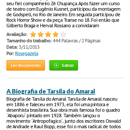
seu fiel companheiro Zé Chupança. Após fazer um curso
de teatro com Eugênio Kusnet, participou da montagem
de Godspell, no Rio de Janeiro. Em seguida participou de
Rock Horror Show e da peça Transe no 18. Foi então que
Gilberto Braga e Herval Rossano a convidaram
Avaliação:
Tamanho do trabalho:
444 Palavras / 2 Páginas
Data:
3/11/2013
Por:
Rosegazela
Ler documento
Salvar
A Biografia de Tarsila do Amaral
Biografia de Tarsila do Amaral Tarsila de Amaral nasceu
em 1886 e faleceu em 1973, ela foi uma pintora e
desenhista brasileira. Sua obra mais famosa foi o quadro
´Abaporu` pintado em 1928. Também lançou o
movimento ´Antropofagico`, junto dos escritores Oswald
de Andrade e Raul Bopp, esse foi o mais radical de todos