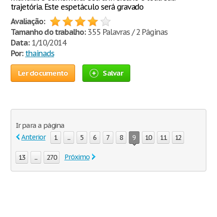
trajetória. Este espetáculo será gravado
Avaliação:
Tamanho do trabalho:
355 Palavras / 2 Páginas
Data:
1/10/2014
Por:
thainads
Ler documento
Salvar
Ir para a página
Anterior
1
...
5
6
7
8
9
10
11
12
Próximo
13
...
270