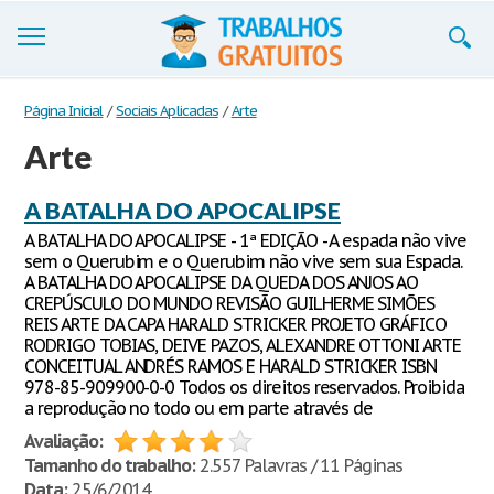
Trabalhos
Página Inicial
/
Sociais Aplicadas
/
Arte
Arte
Cadastre-se
Entre
A BATALHA DO APOCALIPSE
A BATALHA DO APOCALIPSE - 1ª EDIÇÃO - A espada não vive
Blog
sem o Querubim e o Querubim não vive sem sua Espada.
A BATALHA DO APOCALIPSE DA QUEDA DOS ANJOS AO
Contate-nos
CREPÚSCULO DO MUNDO REVISÃO GUILHERME SIMÕES
REIS ARTE DA CAPA HARALD STRICKER PROJETO GRÁFICO
RODRIGO TOBIAS, DEIVE PAZOS, ALEXANDRE OTTONI ARTE
CONCEITUAL ANDRÉS RAMOS E HARALD STRICKER ISBN
978-85-909900-0-0 Todos os direitos reservados. Proibida
a reprodução no todo ou em parte através de
Avaliação:
Tamanho do trabalho:
2.557 Palavras / 11 Páginas
Data:
25/6/2014