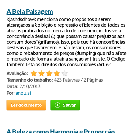
A Bela Paisagem
kjashdsdhowk menciona como propósitos a serem
alcançados a "coibição e repressão eficientes de todos os
abusos praticados no mercado de consumo, inclusive a
concorrência desleal (...) que possam causar prejuízos aos
consumidores" (grifamos). Isso, pois que há concorrências
desleais que favorecem, e não lesam, os consumidores –
como o rebaixamento de preços (dumping) que não afete
o mercado de forma a atrair a sanção antitruste. O Código
também lista os direitos dos consumidores (Art. 6º
Avaliação:
Tamanho do trabalho:
423 Palavras / 2 Páginas
Data:
2/10/2013
Por:
anelusi
Ler documento
Salvar
A Beleza como Harmonia e Proporção