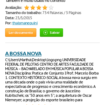
Também é muito usado no contexto
Avaliação:
Tamanho do trabalho:
734 Palavras / 3 Páginas
Data:
23/3/2015
Por:
thaismanequini
Ler documento
Salvar
A BOSSA NOVA
C:\Users\Martha\Desktop\logo.png UNIVERSIDADE
FEDERAL DE PELOTAS CENTRO DE ARTES FACULDADE DE
MÚSICA – BACHARELADO EM MÚSICA POPULAR A BOSSA
NOVA Disciplina: Pratica de Conjunto I Prof.: Marcelo Borba
1. CONTEXTO HISTÓRICO-SOCIAL A bossa nova surgiu em
uma década onde o país vivia uma realidade de
expectativas de progresso e crescimento econômico. A
construção de Brasília; o governo de Juscelino
Kubitschek; os “50 anos em 5”; a arquitetura de Oscar
Niemeyer; a projeção do esporte brasileiro para