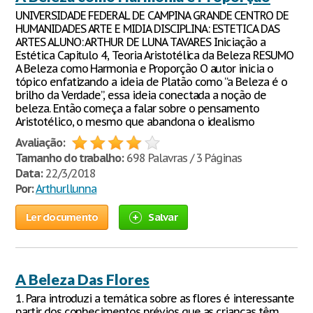
UNIVERSIDADE FEDERAL DE CAMPINA GRANDE CENTRO DE
HUMANIDADES ARTE E MIDIA DISCIPLINA: ESTETICA DAS
ARTES ALUNO: ARTHUR DE LUNA TAVARES Iniciação a
Estética Capitulo 4, Teoria Aristotélica da Beleza RESUMO
A Beleza como Harmonia e Proporção O autor inicia o
tópico enfatizando a ideia de Platão como “a Beleza é o
brilho da Verdade”, essa ideia conectada a noção de
beleza. Então começa a falar sobre o pensamento
Aristotélico, o mesmo que abandona o idealismo
Avaliação:
Tamanho do trabalho:
698 Palavras / 3 Páginas
Data:
22/3/2018
Por:
Arthurllunna
Ler documento
Salvar
A Beleza Das Flores
1. Para introduzi a temática sobre as flores é interessante
partir dos conhecimentos prévios que as crianças têm,