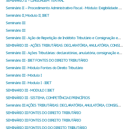
SEMINÁRIO II – LINGUAGEM TEATRAL
Seminário II – Procedimento Administrativo Fiscal - Módulo: Exigibilidade do Crédito Tributário
Seminário II, Modulo II, IBET
Seminario III
Seminário III
Seminário III - Ação de Repetição de Indébito Tributário e Consignação em Pagamento
SEMINÁRIO III - AÇÕES TRIBUTÁRIAS: DECLARATÓRIA, ANULATÓRIA, CONSIGNAÇÃO EM PAGAMENTO, EMBARGOS À EXECUÇÃO E EXCEÇÃO DE PRÉ-EXECUTIVIDADE
Seminário III - Ações Tributárias: declaratórias, anulatória, consignação em pagamento, embargos à execução e exceção de pré-executividade
Seminário III - IBET FONTES DO DIREITO TRIBUTÁRIO
Seminário III - Módulo Fontes do Direito Tributário
Seminário III - Módulo I
Seminário III - Modulo I - IBET
SEMINARIO III - MODULO I IBET
SEMINÁRIO III - SISTEMA, COMPETÊNCIA E PRINCÍPIOS
Seminário III AÇÕES TRIBUTÁRIAS: DECLARATÓRIA, ANULATÓRIA, CONSIGNAÇÃO EM PAGAMENTO, EMBARGOS À EXECUÇÃO E EXCEÇÃO DE PRÉ-EXECUTIVIDADE
SEMINÁRIO III FONTES DO DIREITO TRIBUTÁRIO
SEMINÁRIO III FONTES DO DIREITO TRIBUTÁRIO
SEMINÁRIO III FONTES DO DO DIREITO TRIBUTÁRIO