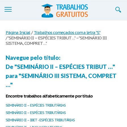
Trabalhos
Página Inicial
/
Trabalhos começados com a letra "S"
/
"SEMINÁRIO II – ESPÉCIES TRIBUT …" – "SEMINÁRIO III
Cadastre-se
SISTEMA, COMPRET …"
Entre
Navegue pelo título:
Blog
De "SEMINÁRIO II – ESPÉCIES TRIBUT …"
Contate-nos
para "SEMINÁRIO III SISTEMA, COMPRET
…"
Encontre trabalhos alfabeticamente por título
SEMINÁRIO II – ESPÉCIES TRIBUTÁRIAS
SEMINÁRIO II – ESPÉCIES TRIBUTÁRIAS
SEMINÁRIO II – IBET - ESPÉCIES TRIBUTÁRIAS