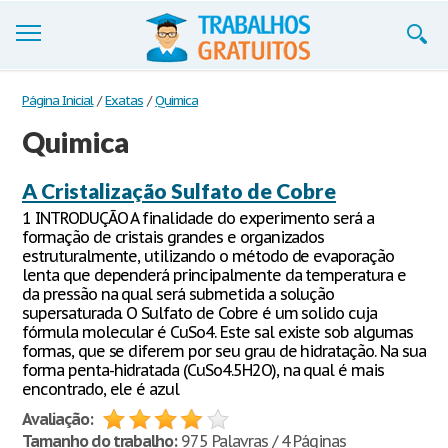
Trabalhos
Página Inicial
/
Exatas
/
Quimica
Quimica
Cadastre-se
Entre
A Cristalização Sulfato de Cobre
1 INTRODUÇÃO A finalidade do experimento será a
Blog
formação de cristais grandes e organizados
estruturalmente, utilizando o método de evaporação
Contate-nos
lenta que dependerá principalmente da temperatura e
da pressão na qual será submetida a solução
supersaturada. O Sulfato de Cobre é um solido cuja
fórmula molecular é CuSo4. Este sal existe sob algumas
formas, que se diferem por seu grau de hidratação. Na sua
forma penta-hidratada (CuSo4.5H2O), na qual é mais
encontrado, ele é azul
Avaliação:
Tamanho do trabalho:
975 Palavras / 4 Páginas