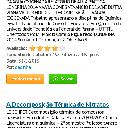
DA ÁGUA OXIGENADA RELATÓRIO DE AULA PRÁTICA
LONDRINA 2014 NAARA GOMES VENÂNCIO EDILAINE DUTRA
VIANA VICTOR HOLIGUTI DECOMPOSIÇÃO DA ÁGUA
OXIGENADA Trabalho apresentado à disciplina de Química
Geral – Laboratório, do Curso Licenciatura em Química da
Universidade Tecnológica Federal do Paraná – UTFPR.
Orientador: Prof.ª.: Márcia Camilo Figueiredo. LONDRINA
2014 Sumário 1. Introdução 2. Objetivo 3.
Avaliação:
Tamanho do trabalho:
762 Palavras / 4 Páginas
Data:
31/5/2015
Por:
dacinha
Ler documento
Salvar
A Decomposição Térmica de Nitratos
LOGO IFET Decomposição térmica de compostos
baseados em nitratos Data da Prática: 20/04/2017 Curso:
Licenciatura em química – 2º semestre Professor: André