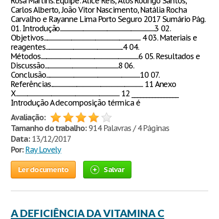
Rosa Martins. Equipe: Alice Reis, Atos Rodrigo Santos,
Carlos Alberto, João Vitor Nascimento, Natália Rocha
Carvalho e Rayanne Lima Porto Seguro 2017 Sumário Pág.
01. Introdução...................................................................................................3 02.
Objetivos..................................................................................................... 4 03. Materiais e
reagentes.................................................................................4 04.
Métodos......................................................................................................6 05. Resultados e
Discussão.............................................................................8 06.
Conclusão..................................................................................................10 07.
Referências................................................................................................ 11 Anexo
X............................................................................................................ 12 ________________
Introdução A decomposição térmica é
Avaliação:
Tamanho do trabalho:
914 Palavras / 4 Páginas
Data:
13/12/2017
Por:
Ray Lovely
Ler documento
Salvar
A DEFICIÊNCIA DA VITAMINA C