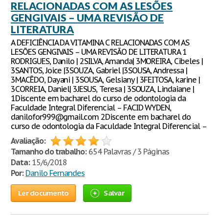
RELACIONADAS COM AS LESÕES
GENGIVAIS – UMA REVISÃO DE
LITERATURA
A DEFICIÊNCIA DA VITAMINA C RELACIONADAS COM AS
LESÕES GENGIVAIS – UMA REVISÃO DE LITERATURA 1
RODRIGUES, Danilo | 2SILVA, Amanda| 3MOREIRA, Cibeles |
3SANTOS, Joice |3SOUZA, Gabriel |3SOUSA, Andressa |
3MACÊDO, Dayani | 3SOUSA, Gelsiany | 3FEITOSA, karine |
3CORREIA, Daniel| 3JESUS, Teresa | 3SOUZA, Lindaiane |
1Discente em bacharel do curso de odontologia da
Faculdade Integral Diferencial – FACID WYDEN,
danilofor999@gmail.com 2Discente em bacharel do
curso de odontologia da Faculdade Integral Diferencial –
Avaliação:
Tamanho do trabalho:
654 Palavras / 3 Páginas
Data:
15/6/2018
Por:
Danilo Fernandes
Ler documento
Salvar