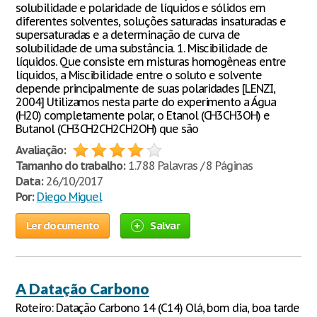
solubilidade e polaridade de líquidos e sólidos em
diferentes solventes, soluções saturadas insaturadas e
supersaturadas e a determinação de curva de
solubilidade de uma substância. 1. Miscibilidade de
líquidos. Que consiste em misturas homogêneas entre
líquidos, a Miscibilidade entre o soluto e solvente
depende principalmente de suas polaridades [LENZI,
2004] Utilizamos nesta parte do experimento a Água
(H20) completamente polar, o Etanol (CH3CH3OH) e
Butanol (CH3CH2CH2CH2OH) que são
Avaliação:
Tamanho do trabalho:
1.788 Palavras / 8 Páginas
Data:
26/10/2017
Por:
Diego Miguel
Ler documento
Salvar
A Datação Carbono
Roteiro: Datação Carbono 14 (C14) Olá, bom dia, boa tarde