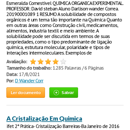
Esmeralda Comestivel QUIMICA ORGANICA EXPERIMENTAL.
PROFESSOR: David steban Aluno Darlison wander Correa.
20190001089 1 RESUMO A solubilidade de compostos
orgânicos é um tema tão importante na Quimica Quanto
em outras áreas como Construção civil, medicamentos,
alimentos, industria textil e meio ambiente. A
solubilidade pode ser discutida em termos de suas
propriedades, como o tipo predominante de ligação
química, estrutura molecular, polaridade e tipos de
interações intermoleculares. Exemplos de
Avaliação:
Tamanho do trabalho:
1.285 Palavras / 6 Páginas
Data:
17/8/2021
Por:
D Wander Corr
Ler documento
Salvar
A Cristalização Em Quimica
ifet 2° Prática- Cristalização Barreiras-Ba Janeiro de 2016