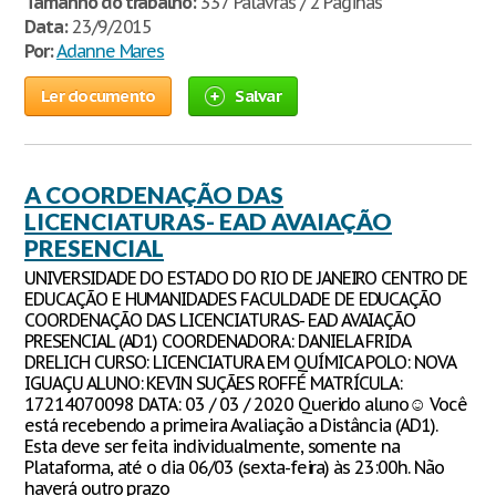
Tamanho do trabalho:
337 Palavras / 2 Páginas
Data:
23/9/2015
Por:
Adanne Mares
Ler documento
Salvar
A COORDENAÇÃO DAS
LICENCIATURAS- EAD AVAIAÇÃO
PRESENCIAL
UNIVERSIDADE DO ESTADO DO RIO DE JANEIRO CENTRO DE
EDUCAÇÃO E HUMANIDADES FACULDADE DE EDUCAÇÃO
COORDENAÇÃO DAS LICENCIATURAS- EAD AVAIAÇÃO
PRESENCIAL (AD1) COORDENADORA: DANIELA FRIDA
DRELICH CURSO: LICENCIATURA EM QUÍMICA POLO: NOVA
IGUAÇU ALUNO: KEVIN SUÇÃES ROFFÉ MATRÍCULA:
17214070098 DATA: 03 / 03 / 2020 Querido aluno☺ Você
está recebendo a primeira Avaliação a Distância (AD1).
Esta deve ser feita individualmente, somente na
Plataforma, até o dia 06/03 (sexta-feira) às 23:00h. Não
haverá outro prazo