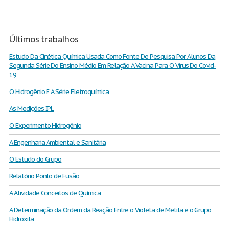
Últimos trabalhos
Estudo Da Cinética Química Usada Como Fonte De Pesquisa Por Alunos Da
Segunda Série Do Ensino Médio Em Relação A Vacina Para O Vírus Do Covid-
19
O Hidrogênio E A Série Eletroquímica
As Medições IPL
O Experimento Hidrogênio
A Engenharia Ambiental e Sanitária
O Estudo do Grupo
Relatório Ponto de Fusão
A Atividade Conceitos de Química
A Determinação da Ordem da Reação Entre o Violeta de Metila e o Grupo
Hidroxila