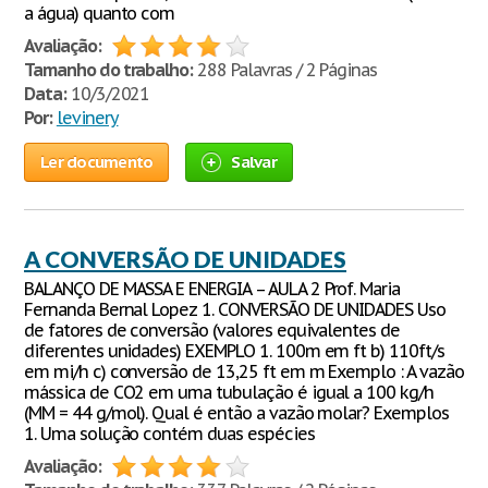
a água) quanto com
Avaliação:
Tamanho do trabalho:
288 Palavras / 2 Páginas
Data:
10/3/2021
Por:
levinery
Ler documento
Salvar
A CONVERSÃO DE UNIDADES
BALANÇO DE MASSA E ENERGIA – AULA 2 Prof. Maria
Fernanda Bernal Lopez 1. CONVERSÃO DE UNIDADES Uso
de fatores de conversão (valores equivalentes de
diferentes unidades) EXEMPLO 1. 100m em ft b) 110ft/s
em mi/h c) conversão de 13,25 ft em m Exemplo : A vazão
mássica de CO2 em uma tubulação é igual a 100 kg/h
(MM = 44 g/mol). Qual é então a vazão molar? Exemplos
1. Uma solução contém duas espécies
Avaliação: