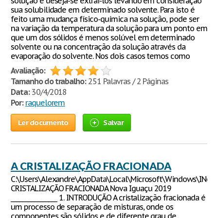
solução e deseja-se extraí-los levando em consideração
sua solubilidade em determinado solvente. Para isto é
feito uma mudança físico-química na solução, pode ser
na variação da temperatura da solução para um ponto em
que um dos sólidos é menos solúvel em determinado
solvente ou na concentração da solução através da
evaporação do solvente. Nos dois casos temos como
Avaliação:
Tamanho do trabalho:
251 Palavras / 2 Páginas
Data:
30/4/2018
Por:
raquelorem
Ler documento
Salvar
A CRISTALIZAÇÃO FRACIONADA
C:\Users\Alexandre\AppData\Local\Microsoft\Windows\INe
CRISTALIZAÇÃO FRACIONADA Nova Iguaçu 2019
________________ 1. INTRODUÇÃO A cristalização fracionada é
um processo de separação de misturas, onde os
componentes são sólidos e de diferente grau de