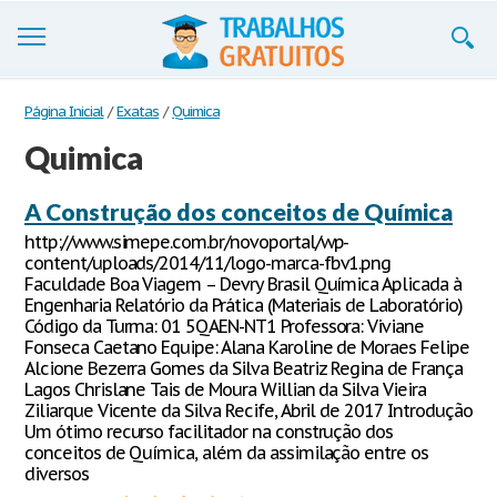
Trabalhos
Página Inicial
/
Exatas
/
Quimica
Quimica
Cadastre-se
Entre
A Construção dos conceitos de Química
http://www.simepe.com.br/novoportal/wp-
Blog
content/uploads/2014/11/logo-marca-fbv1.png
Faculdade Boa Viagem – Devry Brasil Química Aplicada à
Contate-nos
Engenharia Relatório da Prática (Materiais de Laboratório)
Código da Turma: 01 5QAEN-NT1 Professora: Viviane
Fonseca Caetano Equipe: Alana Karoline de Moraes Felipe
Alcione Bezerra Gomes da Silva Beatriz Regina de França
Lagos Chrislane Tais de Moura Willian da Silva Vieira
Ziliarque Vicente da Silva Recife, Abril de 2017 Introdução
Um ótimo recurso facilitador na construção dos
conceitos de Química, além da assimilação entre os
diversos