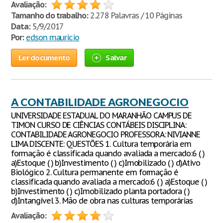
Avaliação:
Tamanho do trabalho:
2.278 Palavras / 10 Páginas
Data:
5/9/2017
Por:
edson mauricio
Ler documento
Salvar
A CONTABILIDADE AGRONEGOCIO
UNIVERSIDADE ESTADUAL DO MARANHÃO CAMPUS DE
TIMON CURSO DE CIÊNCIAS CONTÁBEIS DISCIPLINA:
CONTABILIDADE AGRONEGOCIO PROFESSORA: NIVIANNE
LIMA DISCENTE: QUESTÕES 1. Cultura temporária em
formação é classificada quando avaliada a mercado:6 ( )
a)Estoque ( ) b)Investimento ( ) c)Imobilizado ( ) d)Ativo
Biológico 2. Cultura permanente em formação é
classificada quando avaliada a mercado:6 ( ) a)Estoque ( )
b)Investimento ( ) c)Imobilizado planta portadora ( )
d)Intangível 3. Mão de obra nas culturas temporárias
Avaliação: