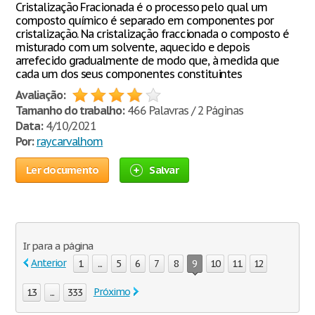
Cristalização Fracionada é o processo pelo qual um
composto químico é separado em componentes por
cristalização. Na cristalização fraccionada o composto é
misturado com um solvente, aquecido e depois
arrefecido gradualmente de modo que, à medida que
cada um dos seus componentes constituintes
Avaliação:
Tamanho do trabalho:
466 Palavras / 2 Páginas
Data:
4/10/2021
Por:
raycarvalhom
Ler documento
Salvar
Ir para a página
Anterior
1
...
5
6
7
8
9
10
11
12
Próximo
13
...
333