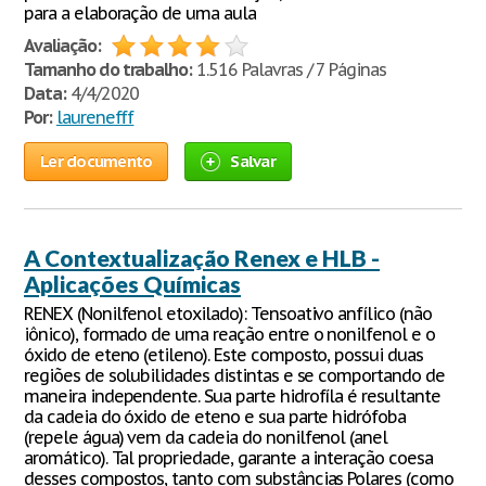
para a elaboração de uma aula
Avaliação:
Tamanho do trabalho:
1.516 Palavras / 7 Páginas
Data:
4/4/2020
Por:
laurenefff
Ler documento
Salvar
A Contextualização Renex e HLB -
Aplicações Químicas
RENEX (Nonilfenol etoxilado): Tensoativo anfílico (não
iônico), formado de uma reação entre o nonilfenol e o
óxido de eteno (etileno). Este composto, possui duas
regiões de solubilidades distintas e se comportando de
maneira independente. Sua parte hidrofíla é resultante
da cadeia do óxido de eteno e sua parte hidrófoba
(repele água) vem da cadeia do nonilfenol (anel
aromático). Tal propriedade, garante a interação coesa
desses compostos, tanto com substâncias Polares (como