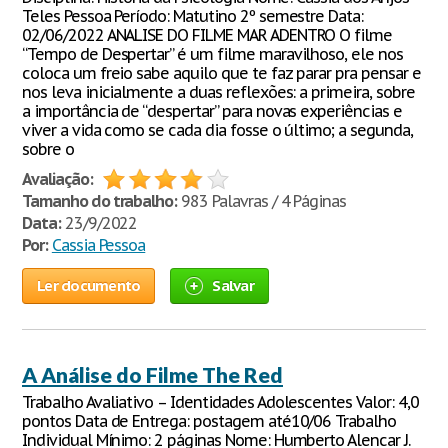
Teles Pessoa Período: Matutino 2º semestre Data:
02/06/2022 ANALISE DO FILME MAR ADENTRO O filme
“Tempo de Despertar” é um filme maravilhoso, ele nos
coloca um freio sabe aquilo que te faz parar pra pensar e
nos leva inicialmente a duas reflexões: a primeira, sobre
a importância de “despertar” para novas experiências e
viver a vida como se cada dia fosse o último; a segunda,
sobre o
Avaliação:
Tamanho do trabalho:
983 Palavras / 4 Páginas
Data:
23/9/2022
Por:
Cassia Pessoa
Ler documento
Salvar
A Análise do Filme The Red
Trabalho Avaliativo – Identidades Adolescentes Valor: 4,0
pontos Data de Entrega: postagem até10/06 Trabalho
Individual Mínimo: 2 páginas Nome: Humberto Alencar J.