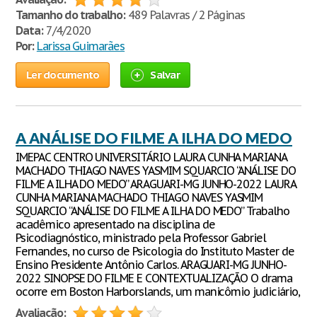
Tamanho do trabalho:
489 Palavras / 2 Páginas
Data:
7/4/2020
Por:
Larissa Guimarães
Ler documento
Salvar
A ANÁLISE DO FILME A ILHA DO MEDO
IMEPAC CENTRO UNIVERSITÁRIO LAURA CUNHA MARIANA
MACHADO THIAGO NAVES YASMIM SQUARCIO “ANÁLISE DO
FILME A ILHA DO MEDO” ARAGUARI-MG JUNHO-2022 LAURA
CUNHA MARIANA MACHADO THIAGO NAVES YASMIM
SQUARCIO “ANÁLISE DO FILME A ILHA DO MEDO” Trabalho
acadêmico apresentado na disciplina de
Psicodiagnóstico, ministrado pela Professor Gabriel
Fernandes, no curso de Psicologia do Instituto Master de
Ensino Presidente Antônio Carlos. ARAGUARI-MG JUNHO-
2022 SINOPSE DO FILME E CONTEXTUALIZAÇÃO O drama
ocorre em Boston Harborslands, um manicômio judiciário,
Avaliação: