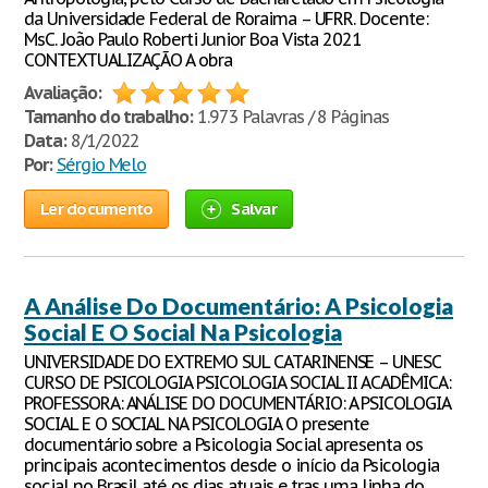
da Universidade Federal de Roraima – UFRR. Docente:
MsC. João Paulo Roberti Junior Boa Vista 2021
CONTEXTUALIZAÇÃO A obra
Avaliação:
Tamanho do trabalho:
1.973 Palavras / 8 Páginas
Data:
8/1/2022
Por:
Sérgio Melo
Ler documento
Salvar
A Análise Do Documentário: A Psicologia
Social E O Social Na Psicologia
UNIVERSIDADE DO EXTREMO SUL CATARINENSE – UNESC
CURSO DE PSICOLOGIA PSICOLOGIA SOCIAL II ACADÊMICA:
PROFESSORA: ANÁLISE DO DOCUMENTÁRIO: A PSICOLOGIA
SOCIAL E O SOCIAL NA PSICOLOGIA O presente
documentário sobre a Psicologia Social apresenta os
principais acontecimentos desde o início da Psicologia
social no Brasil até os dias atuais e tras uma linha do