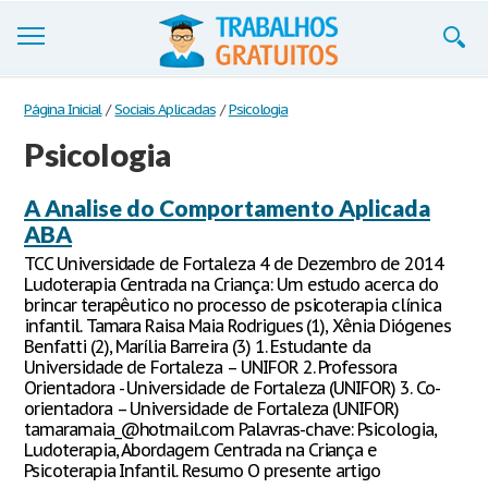
Trabalhos
Página Inicial
/
Sociais Aplicadas
/
Psicologia
Psicologia
Cadastre-se
Entre
A Analise do Comportamento Aplicada
ABA
Blog
TCC Universidade de Fortaleza 4 de Dezembro de 2014
Ludoterapia Centrada na Criança: Um estudo acerca do
Contate-nos
brincar terapêutico no processo de psicoterapia clínica
infantil. Tamara Raisa Maia Rodrigues (1), Xênia Diógenes
Benfatti (2), Marília Barreira (3) 1. Estudante da
Universidade de Fortaleza – UNIFOR 2. Professora
Orientadora - Universidade de Fortaleza (UNIFOR) 3. Co-
orientadora – Universidade de Fortaleza (UNIFOR)
tamaramaia_@hotmail.com Palavras-chave: Psicologia,
Ludoterapia, Abordagem Centrada na Criança e
Psicoterapia Infantil. Resumo O presente artigo