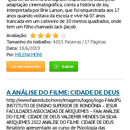
adaptação cinematográfica, conta a história de Joy,
interpretada por Brie Larson, que foi sequestrada aos 17
anos quando voltava da escola e vive há 07 anos
trancada em um cativeiro de 10 metros quadrados, onde
tem um filho chamado Jack (Jacob
Avaliação:
Tamanho do trabalho:
4.015 Palavras / 17 Páginas
Data:
18/6/2019
Por:
MILENA MONI
Ler documento
Salvar
A ANÁLISE DO FILME: CIDADE DE DEUS
http://www.faar.edu.br/novo/imagens/logos/logo-FAAr.JPG
INSTITUTO DE ENSINO SUPERIOR DE RONDÔNIA – IESUR
FACULDADES ASSOCIADAS DE ARIQUEMES – FAAr ANÁLISE
DO FILME: CIDADE DE DEUS VALDEMIR MENDES DA SILVA
ARIQUEMES 2022 ANÁLISE DO FILME: CIDADE DE DEUS
Relatório apresentado ao curso de Psicologia das