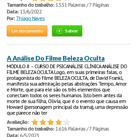
Tamanho do trabalho:
1.531 Palavras / 7 Páginas
Data:
13/6/2022
Por:
Thiago Naves
Ler documento
Salvar
A Análise Do Filme Beleza Oculta
MÓDULO 8 – CURSO DE PSICANÁLISE CLÍNICA ANÁLISE DO
FILME BELEZA OCULTA Logo, em suas primeiras falas, o
protagonista do filme BELEZA OCULTA, de David Frankl,
manifesta sua admiração pelas abstrações Tempo, Amor
e Morte, que para ele são os três elementos que
conectam todos os seres humanos. Isto bem antes da
morte de sua filha, Olivia, que é o evento que causa em
Howard (personagem principal da trama), uma depressão
que parece não ter
Avaliação:
Tamanho do trabalho:
1.616 Palavras / 7 Páginas
Data:
6/5/2023