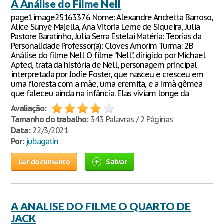
A Análise do Filme Nell
page1image25163376 Nome: Alexandre Andretta Barroso,
Alice Sunyé Majella, Ana Vitoria Leme de Siqueira, Julia
Pastore Baratinho, Julia Serra Estelai Matéria: Teorias da
Personalidade Professor(a): Cloves Amorim Turma: 2B
Análise do filme Nell O filme “Nell”, dirigido por Michael
Apted, trata da história de Nell, personagem principal
interpretada por Jodie Foster, que nasceu e cresceu em
uma floresta com a mãe, uma eremita, e a irmã gêmea
que faleceu ainda na infância. Elas viviam longe da
Avaliação:
Tamanho do trabalho:
343 Palavras / 2 Páginas
Data:
22/3/2021
Por:
jubagatin
Ler documento
Salvar
A ANALISE DO FILME O QUARTO DE
JACK