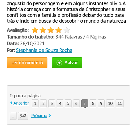
angustia do personagem e em alguns instantes alívio. A
história começa com a formatura de Christopher e seus
conflitos com a família e profissão deixando tudo para
trás e indo em busca de descobrir o mundo da natureza
Avaliação:
Tamanho do trabalho:
844 Palavras / 4 Páginas
Data:
26/10/2021
Por:
Stephanie de Souza Rocha
Ler documento
Salvar
Ir para a página
Anterior
1
2
3
4
5
6
7
8
9
10
11
Próximo
...
947