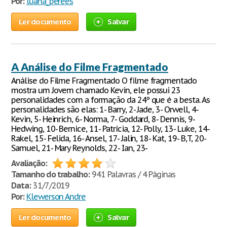
Por:
luana_perees
Ler documento
Salvar
A Análise do Filme Fragmentado
Análise do Filme Fragmentado O filme fragmentado
mostra um Jovem chamado Kevin, ele possui 23
personalidades com a formação da 24º que é a besta. As
personalidades são elas: 1- Barry, 2- Jade, 3- Orwell, 4-
Kevin, 5- Heinrich, 6- Norma, 7- Goddard, 8- Dennis, 9-
Hedwing, 10- Bernice, 11- Patrícia, 12- Polly, 13- Luke, 14-
Rakel, 15- Felida, 16- Ansel, 17- Jalin, 18- Kat, 19- B,T, 20-
Samuel, 21- Mary Reynolds, 22- Ian, 23-
Avaliação:
Tamanho do trabalho:
941 Palavras / 4 Páginas
Data:
31/7/2019
Por:
Klewerson Andre
Ler documento
Salvar