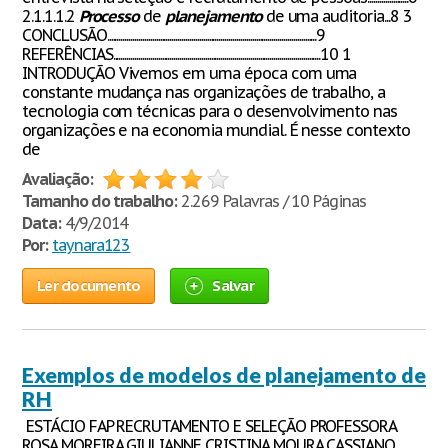
2.1.1.1.2
Processo
de
planejamento
de uma auditoria...8 3
CONCLUSÃO...........................................................................................................9
REFERÊNCIAS..........................................................................................................10 1
INTRODUÇÃO Vivemos em uma época com uma
constante mudança nas organizações de trabalho, a
tecnologia com técnicas para o desenvolvimento nas
organizações e na economia mundial. É nesse contexto
de
Avaliação:
Tamanho do trabalho:
2.269 Palavras / 10 Páginas
Data:
4/9/2014
Por:
taynara123
Ler documento
Salvar
Exemplos de modelos de planejamento de
RH
ESTÁCIO FAP RECRUTAMENTO E SELEÇÃO PROFESSORA
ROSA MOREIRA GIULIANNE CRISTINA MOURA CASSIANO