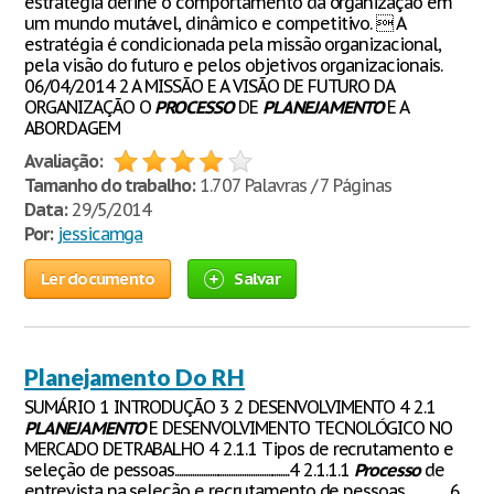
estratégia define o comportamento da organização em
um mundo mutável, dinâmico e competitivo.  A
estratégia é condicionada pela missão organizacional,
pela visão do futuro e pelos objetivos organizacionais.
06/04/2014 2 A MISSÃO E A VISÃO DE FUTURO DA
ORGANIZAÇÃO O
PROCESSO
DE
PLANEJAMENTO
E A
ABORDAGEM
Avaliação:
Tamanho do trabalho:
1.707 Palavras / 7 Páginas
Data:
29/5/2014
Por:
jessicamga
Ler documento
Salvar
Planejamento Do RH
SUMÁRIO 1 INTRODUÇÃO 3 2 DESENVOLVIMENTO 4 2.1
PLANEJAMENTO
E DESENVOLVIMENTO TECNOLÓGICO NO
MERCADO DETRABALHO 4 2.1.1 Tipos de recrutamento e
seleção de pessoas.....................................................4 2.1.1.1
Processo
de
entrevista na seleção e recrutamento de pessoas.....................6