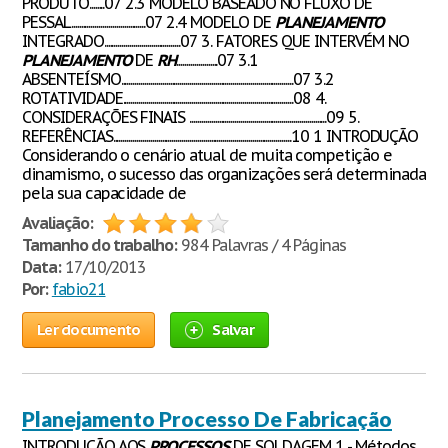
PRODUTO........07 2.3 MODELO BASEADO NO FLUXO DE
PESSAL......................................07 2.4 MODELO DE
PLANEJAMENTO
INTEGRADO.......................................07 3. FATORES QUE INTERVÉM NO
PLANEJAMENTO
DE
RH
.....................07 3.1
ABSENTEÍSMO........................................................................................07 3.2
ROTATIVIDADE.......................................................................................08 4.
CONSIDERAÇÕES FINAIS ......................................................................09 5.
REFERÊNCIAS...........................................................................................10 1 INTRODUÇÃO
Considerando o cenário atual de muita competição e
dinamismo, o sucesso das organizações será determinada
pela sua capacidade de
Avaliação:
Tamanho do trabalho:
984 Palavras / 4 Páginas
Data:
17/10/2013
Por:
fabio21
Ler documento
Salvar
Planejamento Processo De Fabricação
INTRODUÇÃO AOS
PROCESSOS
DE SOLDAGEM 1 - Métodos