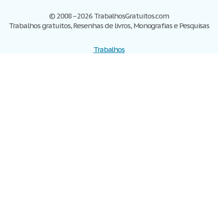
© 2008–2026 TrabalhosGratuitos.com
Trabalhos gratuitos, Resenhas de livros, Monografias e Pesquisas
Trabalhos
Cadastre-se
Entre
Blog
Ajuda
Contate-nos
Mapa do site
Politica de privacidade
Termos de serviço