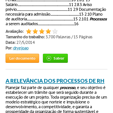
Salário........................................................................................................11 2.8.3 Aviso
prévio.......................................................................................................11 2.9 Documentação
necessária para admissão..........................................................13 2.10 Plano
de auditoria..............................................................................................15 2.10.1
Processos
a serem auditados.........................................................................16
Avaliação:
Tamanho do trabalho:
3.700 Palavras / 15 Páginas
Data:
27/5/2014
Por:
dryejoao
Ler documento
Salvar
A RELEVÂNCIA DOS PROCESSOS DE RH
Planejar faz parte de qualquer
processo
, e seu objetivo é
estabelecer um trâmite que será seguido durante a
execução de um projeto. Toda organização precisa de um
modelo estratégico que norteie e impulsione o
desenvolvimento, a competitividade, e garanta a
prosperidade da organização de forma sustentável e