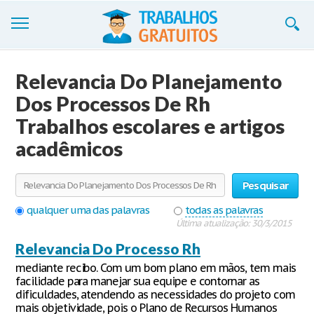
Trabalhos
Relevancia Do Planejamento
Cadastre-se
Dos Processos De Rh
Trabalhos escolares e artigos
Entre
acadêmicos
Blog
Contate-nos
Pesquisar
qualquer uma das palavras
todas as palavras
Última atualização: 30/3/2015
Relevancia Do Processo Rh
mediante recibo. Com um bom plano em mãos, tem mais
facilidade para manejar sua equipe e contornar as
dificuldades, atendendo as necessidades do projeto com
mais objetividade, pois o Plano de Recursos Humanos