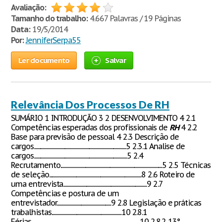
Avaliação:
Tamanho do trabalho:
4.667 Palavras / 19 Páginas
Data:
19/5/2014
Por:
JenniferSerpa55
Ler documento
Salvar
Relevância Dos Processos De RH
SUMÁRIO 1 INTRODUÇÃO 3 2 DESENVOLVIMENTO 4 2.1
Competências esperadas dos profissionais de
RH
4 2.2
Base para previsão de pessoal 4 2.3 Descrição de
cargos...............................................................................................5 2.3.1 Analise de
cargos................................................................................................5 2.4
Recrutamento.........................................................................................................5 2.5 Técnicas
de seleção...............................................................................................8 2.6 Roteiro de
uma entrevista......................................................................................9 2.7
Competências e postura de um
entrevistador........................................................9 2.8 Legislação e práticas
trabalhistas........................................................................10 2.8.1
Férias................................................................................................................10 2.8.2 13°