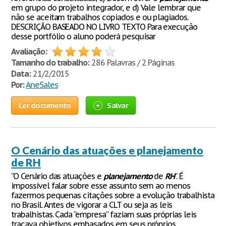
em grupo do projeto integrador, e d) Vale lembrar que
não se aceitam trabalhos copiados e ou plagiados.
DESCRIÇÃO BASEADO NO LIVRO TEXTO Para execução
desse portfólio o aluno poderá pesquisar
Avaliação:
Tamanho do trabalho:
286 Palavras / 2 Páginas
Data:
21/2/2015
Por:
AneSales
Ler documento
Salvar
O Cenário das atuações e planejamento
de RH
“O Cenário das atuações e
planejamento
de
RH
”. É
impossível falar sobre esse assunto sem ao menos
fazermos pequenas citações sobre a evolução trabalhista
no Brasil. Antes de vigorar a CLT ou seja as leis
trabalhistas. Cada “empresa” faziam suas próprias leis
traçava objetivos embasados em seus próprios