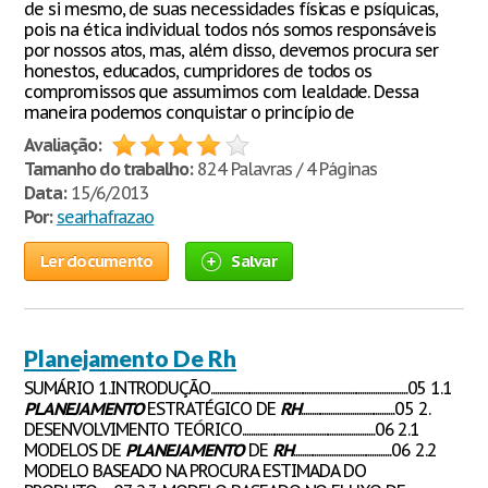
de si mesmo, de suas necessidades físicas e psíquicas,
pois na ética individual todos nós somos responsáveis
por nossos atos, mas, além disso, devemos procura ser
honestos, educados, cumpridores de todos os
compromissos que assumimos com lealdade. Dessa
maneira podemos conquistar o princípio de
Avaliação:
Tamanho do trabalho:
824 Palavras / 4 Páginas
Data:
15/6/2013
Por:
searhafrazao
Ler documento
Salvar
Planejamento De Rh
SUMÁRIO 1.INTRODUÇÃO............................................................................................05 1.1
PLANEJAMENTO
ESTRATÉGICO DE
RH
............................................05 2.
DESENVOLVIMENTO TEÓRICO..............................................................06 2.1
MODELOS DE
PLANEJAMENTO
DE
RH
..............................................06 2.2
MODELO BASEADO NA PROCURA ESTIMADA DO