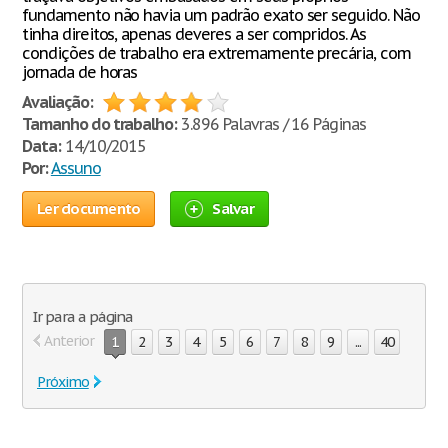
fundamento não havia um padrão exato ser seguido. Não
tinha direitos, apenas deveres a ser compridos. As
condições de trabalho era extremamente precária, com
jornada de horas
Avaliação:
Tamanho do trabalho:
3.896 Palavras / 16 Páginas
Data:
14/10/2015
Por:
Assuno
Ler documento
Salvar
Ir para a página
Anterior
1
2
3
4
5
6
7
8
9
...
40
Próximo