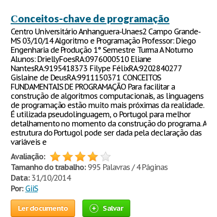
Сonceitos-chave de programação
Centro Universitário Anhanguera-Unaes2 Campo Grande-
MS 03/10/14 Algoritmo e Programação Professor: Diego
Engenharia de Produção 1° Semestre Turma A Noturno
Alunos: DriellyFoesRA:0976000510 Eliane
NantesRA:9195418373 Filype FélixRA:9202840277
Gislaine de DeusRA:9911150371 CONCEITOS
FUNDAMENTAIS DE PROGRAMAÇÃO Para facilitar a
construção de algoritmos computacionais, as linguagens
de programação estão muito mais próximas da realidade.
É utilizada pseudolinguagem, o Portugol para melhor
detalhamento no momento da construção do programa. A
estrutura do Portugol pode ser dada pela declaração das
variáveis e
Avaliação:
Tamanho do trabalho:
995 Palavras / 4 Páginas
Data:
31/10/2014
Por:
GiiS
Ler documento
Salvar