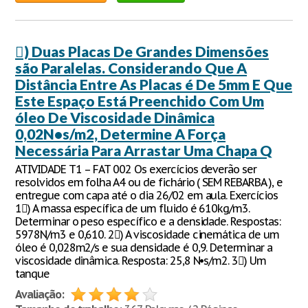
) Duas Placas De Grandes Dimensões
são Paralelas. Considerando Que A
Distância Entre As Placas é De 5mm E Que
Este Espaço Está Preenchido Com Um
óleo De Viscosidade Dinâmica
0,02N•s/m2, Determine A Força
Necessária Para Arrastar Uma Chapa Q
ATIVIDADE T1 – FAT 002 Os exercícios deverão ser
resolvidos em folha A4 ou de fichário ( SEM REBARBA ), e
entregue com capa até o dia 26/02 em aula. Exercícios
1) A massa específica de um fluido é 610kg/m3.
Determinar o peso específico e a densidade. Respostas:
5978N/m3 e 0,610. 2) A viscosidade cinemática de um
óleo é 0,028m2/s e sua densidade é 0,9. Determinar a
viscosidade dinâmica. Resposta: 25,8 N•s/m2. 3) Um
tanque
Avaliação: