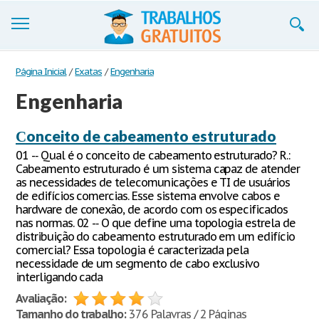
Trabalhos
Página Inicial
/
Exatas
/
Engenharia
Engenharia
Cadastre-se
Entre
Сonceito de cabeamento estruturado
01 -­‐ Qual é o conceito de cabeamento estruturado? R.:
Blog
Cabeamento estruturado é um sistema capaz de atender
as necessidades de telecomunicações e TI de usuários
Contate-nos
de edifícios comercias. Esse sistema envolve cabos e
hardware de conexão, de acordo com os especificados
nas normas. 02 -­‐ O que define uma topologia estrela de
distribuição do cabeamento estruturado em um edifício
comercial? Essa topologia é caracterizada pela
necessidade de um segmento de cabo exclusivo
interligando cada
Avaliação:
Tamanho do trabalho:
376 Palavras / 2 Páginas