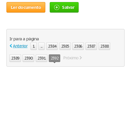
Ler documento
Salvar
Ir para a página
Anterior
1
...
2384
2385
2386
2387
2388
Próximo
2389
2390
2391
2392