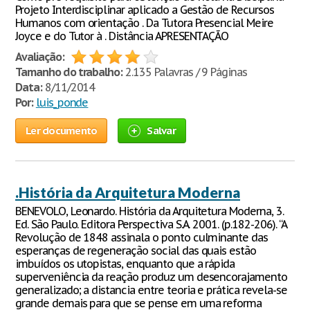
Projeto Interdisciplinar aplicado a Gestão de Recursos
Humanos com orientação . Da Tutora Presencial Meire
Joyce e do Tutor à . Distância APRESENTAÇÃO
Avaliação:
Tamanho do trabalho:
2.135 Palavras / 9 Páginas
Data:
8/11/2014
Por:
luis_ponde
Ler documento
Salvar
.História da Arquitetura Moderna
BENEVOLO, Leonardo. História da Arquitetura Moderna, 3.
Ed. São Paulo. Editora Perspectiva S.A. 2001. (p.182-206). “A
Revolução de 1848 assinala o ponto culminante das
esperanças de regeneração social das quais estão
imbuídos os utopistas, enquanto que a rápida
superveniência da reação produz um desencorajamento
generalizado; a distancia entre teoria e prática revela-se
grande demais para que se pense em uma reforma