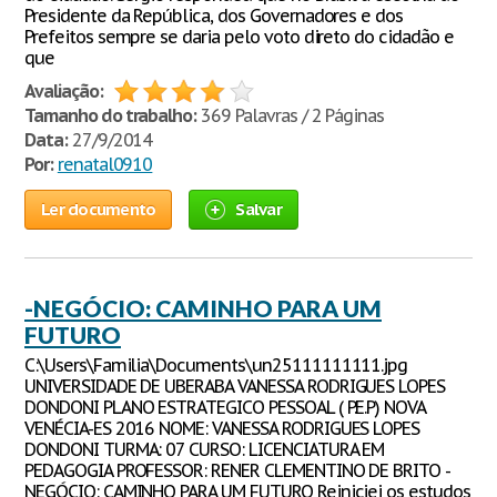
Presidente da República, dos Governadores e dos
Prefeitos sempre se daria pelo voto direto do cidadão e
que
Avaliação:
Tamanho do trabalho:
369 Palavras / 2 Páginas
Data:
27/9/2014
Por:
renatal0910
Ler documento
Salvar
-NEGÓCIO: CAMINHO PARA UM
FUTURO
C:\Users\Familia\Documents\un25111111111.jpg
UNIVERSIDADE DE UBERABA VANESSA RODRIGUES LOPES
DONDONI PLANO ESTRATEGICO PESSOAL ( P.E.P) NOVA
VENÉCIA-ES 2016 NOME: VANESSA RODRIGUES LOPES
DONDONI TURMA: 07 CURSO: LICENCIATURA EM
PEDAGOGIA PROFESSOR: RENER CLEMENTINO DE BRITO -
NEGÓCIO: CAMINHO PARA UM FUTURO Reiniciei os estudos