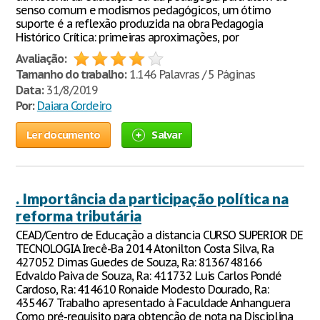
senso comum e modismos pedagógicos, um ótimo
suporte é a reflexão produzida na obra Pedagogia
Histórico Crítica: primeiras aproximações, por
Avaliação:
Tamanho do trabalho:
1.146 Palavras / 5 Páginas
Data:
31/8/2019
Por:
Daiara Cordeiro
Ler documento
Salvar
. Importância da participação política na
reforma tributária
CEAD/Centro de Educação a distancia CURSO SUPERIOR DE
TECNOLOGIA Irecê-Ba 2014 Atonilton Costa Silva, Ra
427052 Dimas Guedes de Souza, Ra: 8136748166
Edvaldo Paiva de Souza, Ra: 411732 Luis Carlos Pondé
Cardoso, Ra: 414610 Ronaide Modesto Dourado, Ra:
435467 Trabalho apresentado à Faculdade Anhanguera
Como pré-requisito para obtenção de nota na Disciplina