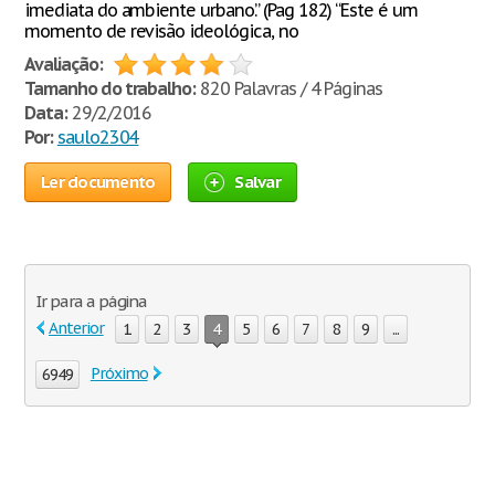
imediata do ambiente urbano.” (Pag 182) “Este é um
momento de revisão ideológica, no
Avaliação:
Tamanho do trabalho:
820 Palavras / 4 Páginas
Data:
29/2/2016
Por:
saulo2304
Ler documento
Salvar
Ir para a página
Anterior
1
2
3
4
5
6
7
8
9
...
Próximo
6949