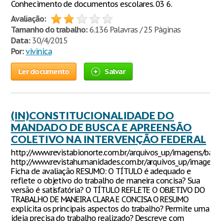
Conhecimento de documentos escolares. 03 6.
Avaliação:
Tamanho do trabalho:
6.136 Palavras / 25 Páginas
Data:
30/4/2015
Por:
vivinica
Ler documento
Salvar
(IN)CONSTITUCIONALIDADE DO
MANDADO DE BUSCA E APREENSÃO
COLETIVO NA INTERVENÇÃO FEDERAL
http://www.revistabionorte.com.br/arquivos_up/imagens/bann
http://www.revistahumanidades.com.br/arquivos_up/imagen
Ficha de avaliação RESUMO: O TÍTULO é adequado e
reflete o objetivo do trabalho de maneira concisa? Sua
versão é satisfatória? O TÍTULO REFLETE O OBJETIVO DO
TRABALHO DE MANEIRA CLARA E CONCISA O RESUMO
explicita os principais aspectos do trabalho? Permite uma
ideia precisa do trabalho realizado? Descreve com