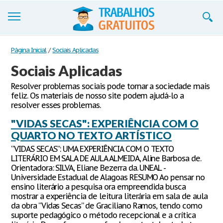
Trabalhos
Página Inicial
/
Sociais Aplicadas
Sociais Aplicadas
Cadastre-se
Resolver problemas sociais pode tornar a sociedade mais
Entre
feliz. Os materiais de nosso site podem ajudá-lo a
resolver esses problemas.
Blog
"VIDAS SECAS": EXPERIÊNCIA COM O
Contate-nos
QUARTO NO TEXTO ARTÍSTICO
“VIDAS SECAS”: UMA EXPERIÊNCIA COM O TEXTO
LITERÁRIO EM SALA DE AULA ALMEIDA, Aline Barbosa de.
Orientadora: SILVA, Eliane Bezerra da. UNEAL -
Universidade Estadual de Alagoas RESUMO Ao pensar no
ensino literário a pesquisa ora empreendida busca
mostrar a experiência de leitura literária em sala de aula
da obra “Vidas Secas” de Graciliano Ramos, tendo como
suporte pedagógico o método recepcional e a crítica