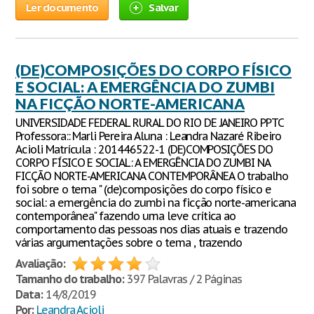
Ler documento
Salvar
(DE)COMPOSIÇÕES DO CORPO FÍSICO
E SOCIAL: A EMERGÊNCIA DO ZUMBI
NA FICÇÃO NORTE-AMERICANA
UNIVERSIDADE FEDERAL RURAL DO RIO DE JANEIRO PPTC
Professora:: Marli Pereira Aluna : Leandra Nazaré Ribeiro
Acioli Matrícula : 201446522-1 (DE)COMPOSIÇÕES DO
CORPO FÍSICO E SOCIAL: A EMERGÊNCIA DO ZUMBI NA
FICÇÃO NORTE-AMERICANA CONTEMPORÂNEA O trabalho
foi sobre o tema " (de)composições do corpo físico e
social: a emergência do zumbi na ficção norte-americana
contemporânea" fazendo uma leve crítica ao
comportamento das pessoas nos dias atuais e trazendo
várias argumentações sobre o tema , trazendo
Avaliação:
Tamanho do trabalho:
397 Palavras / 2 Páginas
Data:
14/8/2019
Por:
Leandra Acioli