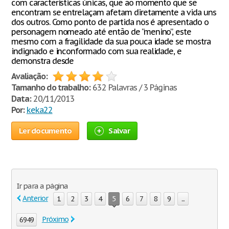
com características únicas, que ao momento que se
encontram se entrelaçam afetam diretamente a vida uns
dos outros. Como ponto de partida nos é apresentado o
personagem nomeado até então de “menino”, este
mesmo com a fragilidade da sua pouca idade se mostra
indignado e inconformado com sua realidade, e
demonstra desde
Avaliação:
Tamanho do trabalho:
632 Palavras / 3 Páginas
Data:
20/11/2013
Por:
keka22
Ler documento
Salvar
Ir para a página
Anterior
1
2
3
4
5
6
7
8
9
...
Próximo
6949