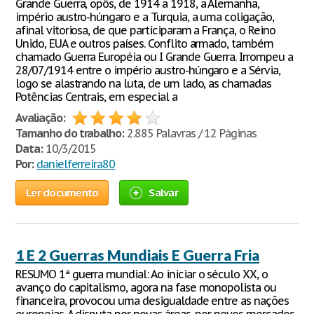
Grande Guerra, opôs, de 1914 a 1918, a Alemanha,
império austro-húngaro e a Turquia, a uma coligação,
afinal vitoriosa, de que participaram a França, o Reino
Unido, EUA e outros países. Conflito armado, também
chamado Guerra Européia ou I Grande Guerra. Irrompeu a
28/07/1914 entre o império austro-húngaro e a Sérvia,
logo se alastrando na luta, de um lado, as chamadas
Potências Centrais, em especial a
Avaliação:
Tamanho do trabalho:
2.885 Palavras / 12 Páginas
Data:
10/3/2015
Por:
danielferreira80
Ler documento
Salvar
1 E 2 Guerras Mundiais E Guerra Fria
RESUMO 1ª guerra mundial: Ao iniciar o século XX, o
avanço do capitalismo, agora na fase monopolista ou
financeira, provocou uma desigualdade entre as nações