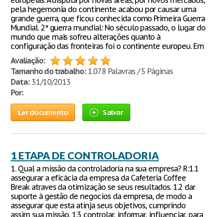
europeias. A disputa por novas áreas, por novos mercados,
pela hegemonia do continente acabou por causar uma
grande guerra, que ficou conhecida como Primeira Guerra
Mundial. 2ª guerra mundial: No século passado, o lugar do
mundo que mais sofreu alterações quanto à
configuração das fronteiras foi o continente europeu. Em
Avaliação:
Tamanho do trabalho:
1.078 Palavras / 5 Páginas
Data:
31/10/2013
Por:
Ler documento
Salvar
1 ETAPA DE CONTROLADORIA
1. Qual a missão da controladoria na sua empresa? R:1.1
assegurar a eficácia da empresa da Cafeteria Coffee
Break atraves da otimização se seus resultados. 1.2 dar
suporte à gestão de negocios da empresa, de modo a
assegurar que esta atinja seus objetivos, cumprindo
assim sua missão. 1.3 controlar, informar, influenciar, para