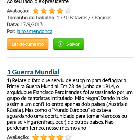
Ao seu lado, o ex-presidente
Avaliação:
Tamanho do trabalho:
1.730 Palavras / 7 Páginas
Data:
17/9/2013
Por:
jairo.s.mendonca
Ler documento
Salvar
1 Guerra Mundial
1) Relate o fato que serviu de estopim para deflagrar a
Primeira Guerra Mundial. Em 28 de junho de 1914, o
arquiduque Francisco Ferdinandes foi assassinado por um
grupo de terroristas intitulado “Mão Negra”. Dando início
assim a um conflito entre apenas dois países ( Áustria e
Rússia ). Mas como o “Mundo Europeu” só estava
aguardando uma oportunidade para tomar Marrocos ou
para se vingar(enfraquecer) de outros países. Não
perderam tempo, nesse mesmo ano
Avaliação: