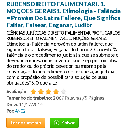
RUBENSDIREITO FALIMENTARI. 1.
NOÇÕES GERAIS1. Etimologia - Falência
= Provém Do Latim Fallere, Que Significa
Faltar, Falsear, Enganar, Ludibr
CIÊNCIAS JURÍDICAS DIREITO FALIMENTAR PROF.: CARLOS
RUBENSDIREITO FALIMENTARI. 1. NOÇÕES GERAIS1.
Etimologia - Falência = provém do latim fallere, que
significa faltar, falsear, enganar, ludibriar. 2. Conceito “A
falência é o procedimento judicial a que se submete o
devedor empresário insolvente, quer seja por iniciativa
do credor ou do próprio devedor, ou mesmo pela
convolação do procedimento de recuperação judicial,
com o propósito de possibilitar a solução de suas
obrigações” 3. O que a Lei
Avaliação:
Tamanho do trabalho:
2.067 Palavras / 9 Páginas
Data:
11/12/2014
Por:
AN02
Ler documento
Salvar