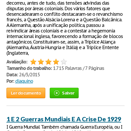
decorreu, antes de tudo, das tensões advindas das
disputas por áreas coloniais. Dos vários fatores que
desencadearam o conflito destacaram-se o revanchismo
francês, a Questão Alsácia-Lorena e a Questão Balcânica.
A Alemanha, após a unificação política, passou a
reivindicar áreas coloniais e a contestar a hegemonia
internacional inglesa, favorecendo a formação de blocos
antagônicos. Constituíram-se, assim, a Tríplice Aliança
(Alemanha, Áustria-Hungria e Itália) e a Tríplice Entente
(Inglaterra,
Avaliação:
Tamanho do trabalho:
1.715 Palavras / 7 Páginas
Data:
26/3/2015
Por:
diaquino
Ler documento
Salvar
1 E 2 Guerras Mundiais E A Crise De 1929
I Guerra Mundial Também chamada Guerra Européia, ou I