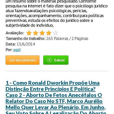
um resumo sobre o material pesquisado. Conforme
pesquisa na internet é fato dizer que o psicólogo jurídico
atua fazendoavaliações psicológicas, perícias,
orientações, acompanhamento, contribui para políticas
preventivas, estuda os efeitos do jurídico sobre a
subjetividade do individuo,
Avaliação:
Tamanho do trabalho:
263 Palavras / 2 Páginas
Data:
13/6/2014
Por:
sgst
Ler documento
Salvar
1 - Como Ronald Dworkin Propõe Uma
Distinção Entre Princípios E Política?
Caso 2 - Aborto De Fetos Anecéfalos O
Relator Do Caso No STF, Marco Aurélio
Mello Quer Levar Ao Plenário, Em Junho,
Seu Voto Sobre A Legalização Do Aborto