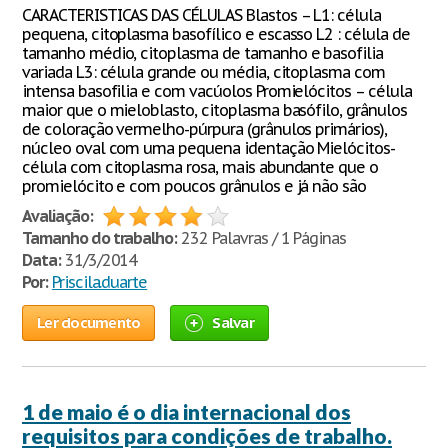
CARACTERISTICAS DAS CÉLULAS Blastos – L1: célula
pequena, citoplasma basofílico e escasso L2 : célula de
tamanho médio, citoplasma de tamanho e basofilia
variada L3: célula grande ou média, citoplasma com
intensa basofilia e com vacúolos Promielócitos – célula
maior que o mieloblasto, citoplasma basófilo, grânulos
de coloração vermelho-púrpura (grânulos primários),
núcleo oval com uma pequena identação Mielócitos-
célula com citoplasma rosa, mais abundante que o
promielócito e com poucos grânulos e já não são
Avaliação:
Tamanho do trabalho:
232 Palavras / 1 Páginas
Data:
31/3/2014
Por:
Priscila.duarte
Ler documento
Salvar
1 de maio é o dia internacional dos
requisitos para condições de trabalho.